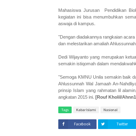
Mahasiswa Jurusan Pendidikan Biol
kegiatan ini bisa menumbuhkan sema
aswaja di kampus.
"Dengan diadakannya rangkaian acar
dan melestarikan amaliah Ahlussunnah
Dedi Wijayanto yang merupakan ketu
semakin istiqomah dalam mendakwahk
"Semoga KMNU Unila semakin baik dan
Ahlussunnah Wal Jamaah An-Nahdliya
prinsip Islam yang rahmatan lil al
angkatan 2015 ini.
[Rouf Kholil/Ahnn1
Tags
Kabar Islami
Nasional
Facebook
Twitter