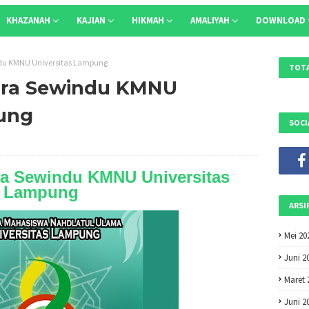
KHAZANAH
KAJIAN
HIKMAH
AMALIYAH
DOWNLOAD
ndu KMNU Universitas Lampung
TOTA
cara Sewindu KMNU
ung
SOCI
ra Sewindu KMNU Universitas
Lampung
ARSI
Mei 20
Juni 2
Maret 
Juni 2