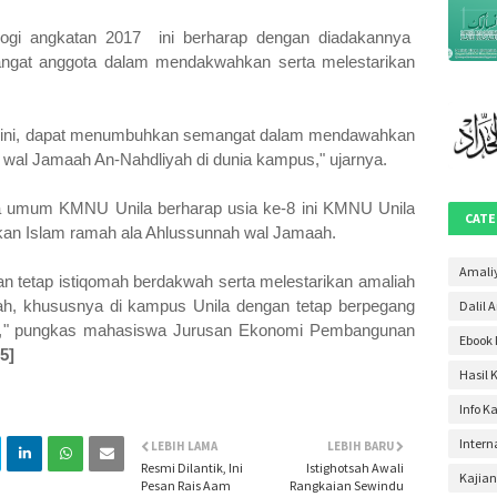
April 2
ogi angkatan 2017 ini berharap dengan diadakannya
Maret 
ngat anggota dalam mendakwahkan serta melestarikan
Januar
Desem
a ini, dapat menumbuhkan semangat dalam mendawahkan
 wal Jamaah An-Nahdliyah di dunia kampus," ujarnya.
Novem
Oktobe
a umum KMNU Unila berharap usia ke-8 ini KMNU Unila
CATE
an Islam ramah ala Ahlussunnah wal Jamaah.
Septem
Agustu
Amali
 tetap istiqomah berdakwah serta melestarikan amaliah
h, khususnya di kampus Unila dengan tetap berpegang
Dalil 
Juli 20
amin," pungkas mahasiswa Jurusan Ekonomi Pembangunan
Ebook 
Juni 2
5]
Hasil 
Mei 20
Info K
April 2
Intern
LEBIH LAMA
LEBIH BARU
Maret 
Resmi Dilantik, Ini
Istighotsah Awali
Kajian
Februa
Pesan Rais Aam
Rangkaian Sewindu