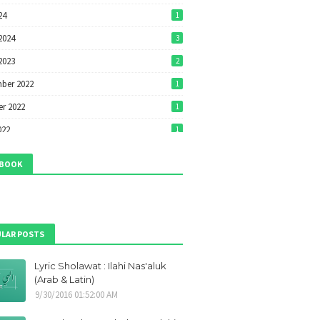
24
1
2024
3
2023
2
ber 2022
1
r 2022
1
022
1
22
1
EBOOK
022
7
2022
7
ri 2022
1
LAR POSTS
ber 2021
1
Lyric Sholawat : Ilahi Nas'aluk
r 2021
1
(Arab & Latin)
ber 2021
9
9/30/2016 01:52:00 AM
21
1