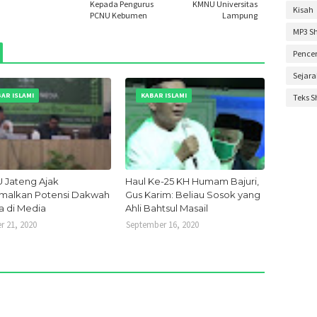
Kepada Pengurus
KMNU Universitas
Kisah
Novem
PCNU Kebumen
Lampung
MP3 S
Oktobe
Pence
Septem
Sejar
Agustu
AR ISLAMI
KABAR ISLAMI
Teks 
Mei 20
April 2
Maret 
Januar
Jateng Ajak
Haul Ke-25 KH Humam Bajuri,
malkan Potensi Dakwah
Gus Karim: Beliau Sosok yang
Desem
a di Media
Ahli Bahtsul Masail
Novem
r 21, 2020
September 16, 2020
Oktobe
Septem
Agustu
Juli 20