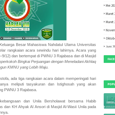
Mei 20
Maret 
Maret 
Novem
Oktobe
eluarga Besar Mahasiswa Nahdatul Ulama Universitas
Juni 2
r rangkaian acara sewindu hari lahirnya. Acara yang
Mei 20
5–9/12) dan bertempat di PWNU 3 Rajabasa dan di Masjid
FAC
erkokoh Bingkai Perjuangan dengan Meneladani Akhlaq
April 2
un KMNU yang Lebih Maju.
Maret 
ustofa, ada tiga rangkaian acara dalam memperingati hari
Februa
anya meliputi tasyakuran dan Istighosah yang akan
POPU
Desem
dung PWNU 3 Rajabasa.
Oktobe
 kebangsaan dan Unila Bersholawat bersama Habib
Septem
 dan KH Ahyak Al Ansori di Masjid Al-Wasii Unila pada
hnya.
Mei 20