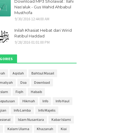
Download MP3 Sholawat : Ilahi
021
1
Nas'aluk - Gus Wahid Ahbabul
Musthofa
2021
1
9/30/2016 12:44:00 AM
i 2021
1
Inilah Khasiat Hebat dari Wirid
ber 2020
2
Ratibul Haddad
9/28/2016 01:01:00 PM
ber 2020
2
r 2020
4
GORIES
ber 2020
3
s 2020
yah
Aqidah
Bahtsul Masail
4
Amaliyah
Doa
Download
20
3
Islam
Fiqih
Habaib
020
2
Keputusan
Hikmah
Info
Info Haul
20
30
ajian
Info Lomba
Info Majelis
020
27
asional
Islam Nusantara
Kabar Islami
2020
11
Kalam Ulama
Khazanah
Kiai
ri 2020
3