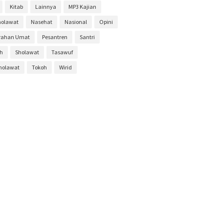
Kitab
Lainnya
MP3 Kajian
ber 2019
6
holawat
Nasehat
Nasional
Opini
r 2019
3
rahan Umat
Pesantren
Santri
ber 2019
1
ah
Sholawat
Tasawuf
s 2019
2
Sholawat
Tokoh
Wirid
19
1
019
11
2019
4
i 2019
6
ber 2018
10
ber 2018
11
r 2018
13
ber 2018
8
s 2018
9
18
9