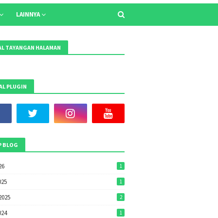
LAINNYA
L TAYANGAN HALAMAN
AL PLUGIN
P BLOG
26
1
025
1
2025
2
024
1