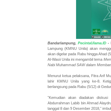
Bandarlampung,
PecintaUlama.ID
-
K
Lampung (KMNU Unila) akan menggela
akan digelar pada Rabu hingga Ahad (
Al-Wasii Unila ini mengambil tema
Memp
Nabi Muhammad SAW dalam Membang
Menurut ketua pelaksana, Fitra Arif M
lahir KMNU Unila yang ke-8. Ketig
berlangsung pada Rabu (5/12) di Ge
"Kemudian akan diadakan diskusi
Abdurrahman Labib bin Ahmad Alaydrus
tanggal 8 dan 9 Desember 2018," imbu