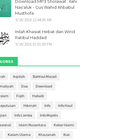
Download MP3 Sholawat : Ilahi
021
1
Nas'aluk - Gus Wahid Ahbabul
Musthofa
2021
1
9/30/2016 12:44:00 AM
i 2021
1
Inilah Khasiat Hebat dari Wirid
ber 2020
2
Ratibul Haddad
9/28/2016 01:01:00 PM
ber 2020
2
r 2020
4
GORIES
ber 2020
3
s 2020
yah
Aqidah
Bahtsul Masail
4
Amaliyah
Doa
Download
20
3
Islam
Fiqih
Habaib
020
2
Keputusan
Hikmah
Info
Info Haul
20
30
ajian
Info Lomba
Info Majelis
020
27
asional
Islam Nusantara
Kabar Islami
2020
11
Kalam Ulama
Khazanah
Kiai
ri 2020
3