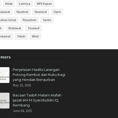
Kitab
Lainnya
MP3 Kajian
ber 2019
6
holawat
Nasehat
Nasional
Opini
r 2019
3
rahan Umat
Pesantren
Santri
ber 2019
1
ah
Sholawat
Tasawuf
s 2019
2
Sholawat
Tokoh
Wirid
19
1
019
11
2019
4
 POSTS
i 2019
6
Penjelasan Hadits Larangan
ber 2018
10
Potong Rambut dan Kuku bagi
yang Hendak Berqurban
ber 2018
11
May 19, 2026
r 2018
13
Bacaan Tasbih Malam Arafah
ber 2018
8
Ijazah KH M Syarofuddin IQ
Rembang
s 2018
9
June 04, 2025
18
9