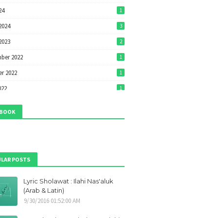
24
1
2024
3
2023
2
ber 2022
1
r 2022
1
022
1
22
1
EBOOK
022
7
2022
7
ri 2022
1
LAR POSTS
ber 2021
1
Lyric Sholawat : Ilahi Nas'aluk
r 2021
1
(Arab & Latin)
ber 2021
9
9/30/2016 01:52:00 AM
21
1