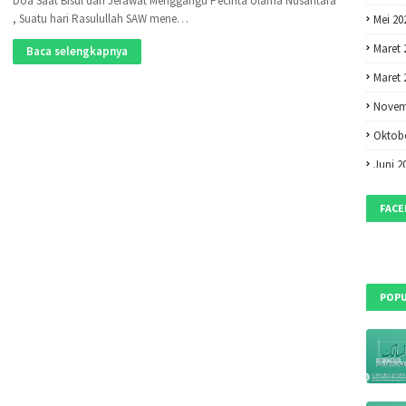
Doa Saat Bisul dan Jerawat Menggangu Pecinta Ulama Nusantara
, Suatu hari Rasulullah SAW mene…
Mei 20
Maret 
Baca selengkapnya
Maret 
Novem
Oktobe
Juni 2
Mei 20
FAC
April 2
Maret 
Februa
POPU
Desem
Oktobe
Septem
Mei 20