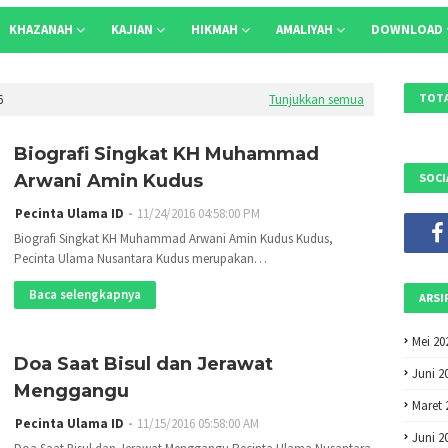
KHAZANAH
KAJIAN
HIKMAH
AMALIYAH
DOWNLOAD
TOTA
6
Tunjukkan semua
Biografi Singkat KH Muhammad
Arwani Amin Kudus
SOCI
Pecinta Ulama ID
11/24/2016 04:58:00 PM
Biografi Singkat KH Muhammad Arwani Amin Kudus Kudus,
Pecinta Ulama Nusantara Kudus merupakan…
Baca selengkapnya
ARSI
Mei 20
Doa Saat Bisul dan Jerawat
Juni 2
Menggangu
Maret 
Pecinta Ulama ID
11/15/2016 05:58:00 AM
Juni 2