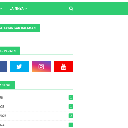
LAINNYA
L TAYANGAN HALAMAN
AL PLUGIN
P BLOG
26
1
025
1
2025
2
024
1