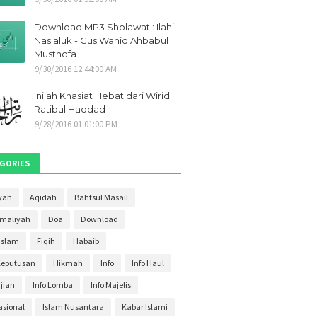
21
1
Download MP3 Sholawat : Ilahi
021
1
Nas'aluk - Gus Wahid Ahbabul
Musthofa
2021
1
9/30/2016 12:44:00 AM
i 2021
1
Inilah Khasiat Hebat dari Wirid
ber 2020
2
Ratibul Haddad
9/28/2016 01:01:00 PM
ber 2020
2
r 2020
4
GORIES
ber 2020
3
s 2020
yah
Aqidah
Bahtsul Masail
4
Amaliyah
Doa
Download
20
3
Islam
Fiqih
Habaib
020
2
Keputusan
Hikmah
Info
Info Haul
20
30
ajian
Info Lomba
Info Majelis
020
27
asional
Islam Nusantara
Kabar Islami
2020
11