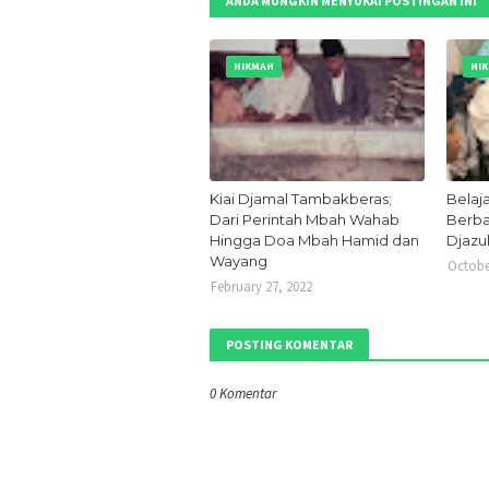
ANDA MUNGKIN MENYUKAI POSTINGAN INI
HIKMAH
HI
Kiai Djamal Tambakberas;
Belaj
Dari Perintah Mbah Wahab
Berba
Hingga Doa Mbah Hamid dan
Djazul
Wayang
Octobe
February 27, 2022
POSTING KOMENTAR
0 Komentar