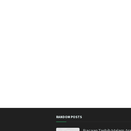
RANDOM POSTS
Bacaan Tasbih Malam Ara