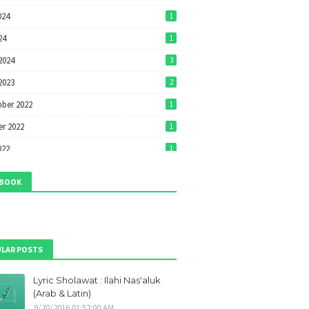
024
1
24
1
2024
3
2023
2
ber 2022
1
r 2022
1
022
1
22
1
EBOOK
022
7
2022
7
ri 2022
1
LAR POSTS
ber 2021
1
Lyric Sholawat : Ilahi Nas'aluk
r 2021
1
(Arab & Latin)
ber 2021
9
9/30/2016 01:52:00 AM