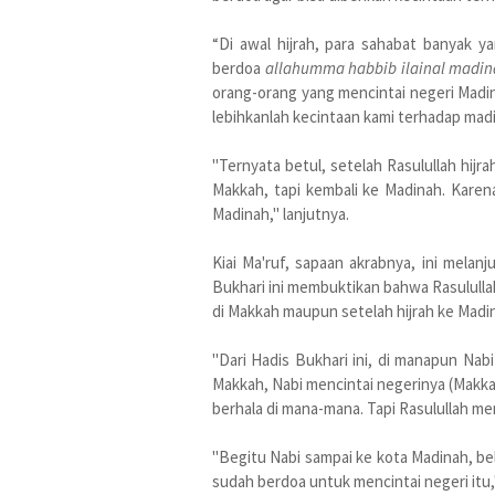
“Di awal hijrah, para sahabat banyak ya
berdoa
allahumma habbib ilainal madin
orang-orang yang mencintai negeri Madi
lebihkanlah kecintaan kami terhadap madi
"Ternyata betul, setelah Rasulullah hijra
Makkah, tapi kembali ke Madinah. Karena
Madinah," lanjutnya.
Kiai Ma'ruf, sapaan akrabnya, ini melan
Bukhari ini membuktikan bahwa Rasulullah 
di Makkah maupun setelah hijrah ke Madi
"Dari Hadis Bukhari ini, di manapun Nabi
Makkah, Nabi mencintai negerinya (Makka
berhala di mana-mana. Tapi Rasulullah me
"Begitu Nabi sampai ke kota Madinah, be
sudah berdoa untuk mencintai negeri itu