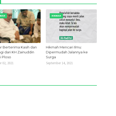
Juli 20
Juni 2
KMAH
HIKMAH
Mei 20
April 2
Maret 
ar Berterima Kasih dan
Hikmah Mencari Ilmu:
Februa
gi dari KH Zainuddin
Dipermudah Jalannya ke
Januar
i Ploso
Surga
r 02, 2021
September 14, 2021
Desem
Novem
Oktobe
Septem
Januar
Novem
Oktobe