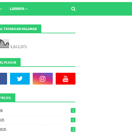
LAINNYA
L TAYANGAN HALAMAN
3,613,072
AL PLUGIN
P BLOG
26
1
025
1
2025
2