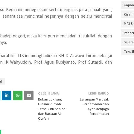
Kajian
Februa
oso Kediri ini menegaskan serta mengajak para jamaah yang
Kisah
g senantiasa mencintai negerinya dengan selalu mencintai
Novem
MP3 S
Oktobe
Pence
rhadap negeri, maka kami pun meneladani rasulullah dengan
Septem
nya.
Sejar
Agustu
Teks 
Mei 20
narul Ilmi ITS ini menghadirkan KH D Zawawi Imron sebagai
ini K Wahyuddin, Prof Agus Rubiyanto, Prof Sutardi, dan
April 2
Maret 
al
Januar
Desem
LEBIH LAMA
LEBIH BARU
Bukan Lukisan,
Larangan Merusak
Novem
Hiasan Rumah
Perdamaian dan
Terbaik itu Shalat
Ayat Menjaga
Oktobe
dan Bacaan Al-
Perdamaian
Qur’an
Septem
Agustu