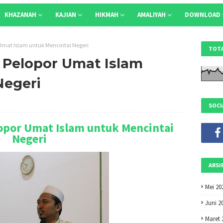
KHAZANAH
KAJIAN
HIKMAH
AMALIYAH
DOWNLOAD
mat Islam untuk Mencintai Negeri
TOTA
Pelopor Umat Islam
Negeri
SOCI
por Umat Islam untuk Mencintai
Negeri
ARSI
Mei 20
Juni 2
Maret 