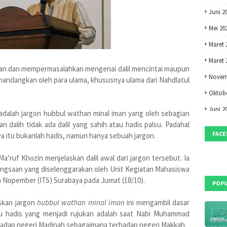
Juni 2
Mei 20
Maret 
Maret 
an dan mempermasalahkan mengenai dalil mencintai maupun
Novem
umandangkan oleh para ulama, khususnya ulama dari Nahdlatul
Oktobe
Juni 2
adalah jargon hubbul wathan minal iman yang oleh sebagian
n dalih tidak ada dalil yang sahih atau hadis palsu. Padahal
Mei 20
FAC
a itu bukanlah hadis, namun hanya sebuah jargon.
April 2
’ruf Khozin menjelaskan dalil awal dari jargon tersebut. Ia
Maret 
ebangsaan yang diselenggarakan oleh Unit Kegiatan Mahasiswa
Februa
 Nopember (ITS) Surabaya pada Jumat (18/10).
POPU
Desem
skan jargon
hubbul wathan minal iman
ini mengambil dasar
Oktobe
atu hadis yang menjadi rujukan adalah saat Nabi Muhammad
Septem
rhadap negeri Madinah sebagaimana terhadap negeri Makkah.