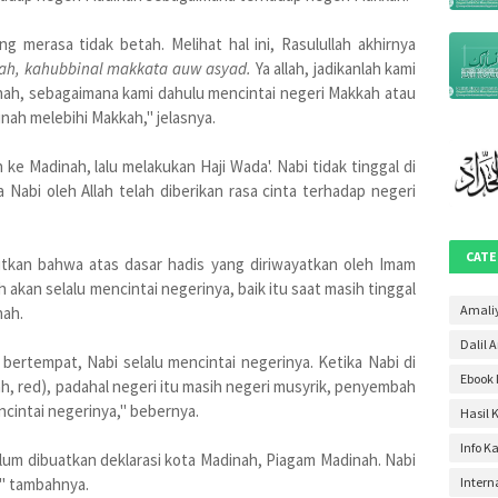
Mei 20
ng merasa tidak betah. Melihat hal ini, Rasulullah akhirnya
April 2
ah, kahubbinal makkata auw asyad.
Ya allah, jadikanlah kami
nah, sebagaimana kami dahulu mencintai negeri Makkah atau
Maret 
nah melebihi Makkah," jelasnya.
Januar
h ke Madinah, lalu melakukan Haji Wada'. Nabi tidak tinggal di
Desem
 Nabi oleh Allah telah diberikan rasa cinta terhadap negeri
Novem
Oktobe
CATE
jutkan bahwa atas dasar hadis yang diriwayatkan oleh Imam
Septem
akan selalu mencintai negerinya, baik itu saat masih tinggal
Agustu
Amali
nah.
Dalil 
Juli 20
 bertempat, Nabi selalu mencintai negerinya. Ketika Nabi di
Ebook 
Juni 2
h, red), padahal negeri itu masih negeri musyrik, penyembah
ncintai negerinya," bebernya.
Hasil 
Mei 20
Info K
April 2
lum dibuatkan deklarasi kota Madinah, Piagam Madinah. Nabi
," tambahnya.
Intern
Maret 