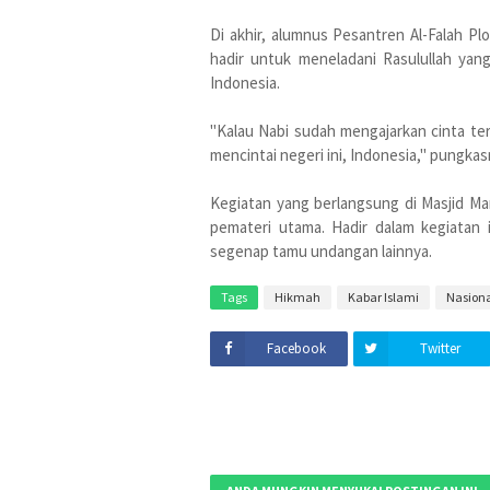
Di akhir, alumnus Pesantren Al-Falah Pl
hadir untuk meneladani Rasulullah yan
Indonesia.
"Kalau Nabi sudah mengajarkan cinta te
mencintai negeri ini, Indonesia," pungkas
Kegiatan yang berlangsung di Masjid Ma
pemateri utama. Hadir dalam kegiatan 
segenap tamu undangan lainnya.
Tags
Hikmah
Kabar Islami
Nasion
Facebook
Twitter