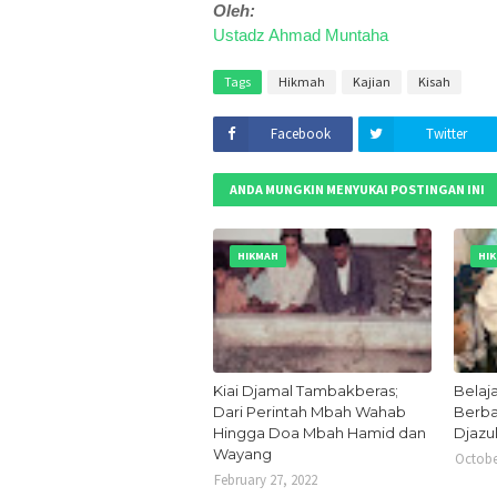
Oleh:
Ustadz Ahmad Muntaha
Tags
Hikmah
Kajian
Kisah
Facebook
Twitter
ANDA MUNGKIN MENYUKAI POSTINGAN INI
HIKMAH
HI
Kiai Djamal Tambakberas;
Belaj
Dari Perintah Mbah Wahab
Berba
Hingga Doa Mbah Hamid dan
Djazul
Wayang
Octobe
February 27, 2022