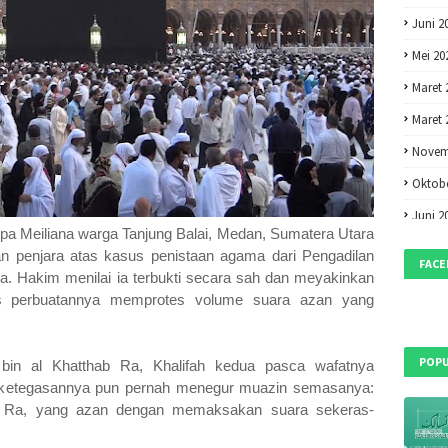
Juni 2
Mei 20
Maret 
Maret 
Novem
Oktobe
Juni 2
 Meiliana warga Tanjung Balai, Medan, Sumatera Utara
Mei 20
n penjara atas kasus penistaan agama dari Pengadilan
FAC
. Hakim menilai ia terbukti secara sah dan meyakinkan
April 2
 perbuatannya memprotes volume suara azan yang
Maret 
Februa
POPU
bin al Khatthab Ra, Khalifah kedua pasca wafatnya
Desem
l ketegasannya pun pernah menegur muazin semasanya:
Oktobe
 Ra, yang azan dengan memaksakan suara sekeras-
Septem