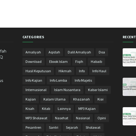
CATEGORIES
RECENT
fah
Amaliyah
Aqidah
Dalil Amaliyah
Doa
IQ
Download
Ebook Islam
Fiqih
Habaib
Hasil Keputusan
Hikmah
Info
Info Haul
us
Info Kajian
Info Lomba
Info Majelis
Internasional
Islam Nusantara
Kabar Islami
Kajian
Kalam Ulama
Khazanah
Kiai
Kisah
Kitab
Lainnya
MP3 Kajian
MP3 Sholawat
Nasehat
Nasional
Opini
Pesantren
Santri
Sejarah
Sholawat