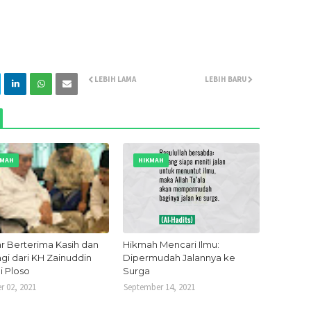
Juli 20
Juni 2
Mei 20
LEBIH LAMA
LEBIH BARU
April 2
Maret 
Februa
Januar
KMAH
HIKMAH
Desem
Novem
Oktobe
Septem
ar Berterima Kasih dan
Hikmah Mencari Ilmu:
gi dari KH Zainuddin
Dipermudah Jalannya ke
Januar
i Ploso
Surga
Novem
r 02, 2021
September 14, 2021
Oktobe