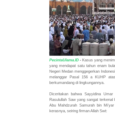
PecintaUlama.ID
-
Kasus yang menimpa
yang mendapat satu tahun enam bula
Negeri Medan menggegerkan Indonesia
melanggar Pasal 156 a KUHP atas
berkumandang di lingkungannya.
Diceritakan bahwa Sayyidina Umar 
Rasulullah Saw yang sangat terkena
Abu Mahdzurah Samurah bin Mi'yar
kerasnya, seiring firman Allah Swt: