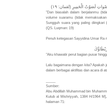
أَصْواتِ لَصَوْتُ الْحَمِيرِ (لقمان: ١٩
"Dan biasalah dalam berjalanmu (tida
volume suaramu (tidak memaksakan d
Sungguh suara yang paling diingkari (p
(QS. Luqman: 19)
Penuh ketegasan Sayyidina Umar Ra 
"Aku khawatir perut bagian pusar hin
Lalu bagaimana dengan kita? Apakah j
dalam berbagai aktifitas dan acara di 
_____
Sumber:
Abu Abdillah Muhammad bin Muhammad a
Kutub al Mishriyyah, 1384 H/1964 M],
halaman 71: