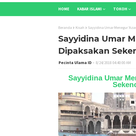
HOME
KABAR ISLAMI
TOKOH
Beranda
Kisah
Sayyidina Umar Menegur 'Aza
Sayyidina Umar M
Dipaksakan Seke
Pecinta Ulama ID
8/24/2018 04:40:00 AM
Sayyidina Umar Me
Seken