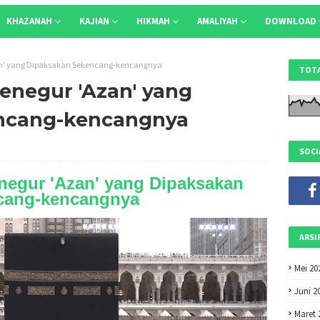
KHAZANAH
KAJIAN
HIKMAH
AMALIYAH
DOWNLOAD
n' yang Dipaksakan Sekencang-kencangnya
TOTA
enegur 'Azan' yang
ncang-kencangnya
SOCI
negur 'Azan' yang Dipaksakan
cang-kencangnya
ARSI
Mei 20
Juni 2
Maret 