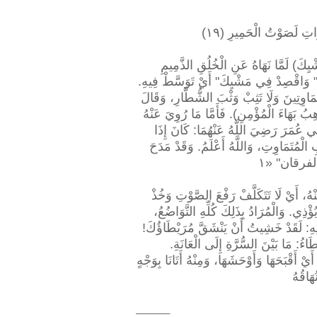
تِ لَصَوْتُ الْحَمِيرِ (١٩
َ) لَمَّا نَهَاهُ عَنِ الْخُلُقِ الذَّمِيمِ
الَ:" وَاقْصِدْ فِي مَشْيِكَ" أَيْ تَوَسَّطْ فِيهِ
تَمَاوِتِينَ وَلَا تَثِبْ وَثْبَ الشُّطَّارِ، وَقَالَ
ُ بَهَاءَ الْمُؤْمِنِ). فَأَمَّا مَا رُوِيَ عَنْهُ
ي عُمَرَ رَضِيَ اللَّهُ عَنْهُمَا: كَانَ إِذَا
الْمُتَمَاوِتِ، وَاللَّهُ أَعْلَمُ. وَقَدْ مَدَحَ
َيْ لَا تَتَكَلَّفْ رَفْعَ الصَّوْتِ وَخُذْ
 يُؤْذِي. وَالْمُرَادُ بِذَلِكَ كُلِّهِ التَّوَاضُعُ
اقَتِهِ: لَقَدْ خَشِيتُ أَنْ يَنْشَقَّ مُرَيْطَاؤُكَ
ْذُورَةَ سَمُرَةُ بْنُ مِعْيَرٍ «٢». وَالْمُرَيْطَاءُ: مَا بَيْنَ السُّرَّةِ إِلَى الْعَانَةِ
أَقْبَحَهَا وَأَوْحَشَهَا، وَمِنْهُ أَتَانَا بِوَجْهٍ
هَاقُهُ
______