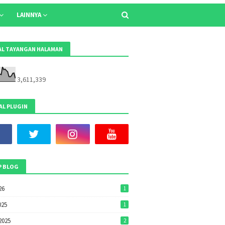
LAINNYA
L TAYANGAN HALAMAN
3,611,339
AL PLUGIN
P BLOG
26
1
025
1
2025
2