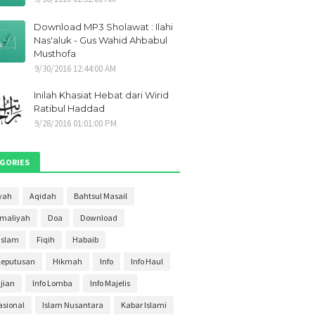
21
1
Download MP3 Sholawat : Ilahi
021
1
Nas'aluk - Gus Wahid Ahbabul
Musthofa
2021
1
9/30/2016 12:44:00 AM
i 2021
1
Inilah Khasiat Hebat dari Wirid
ber 2020
2
Ratibul Haddad
9/28/2016 01:01:00 PM
ber 2020
2
r 2020
4
GORIES
ber 2020
3
s 2020
yah
Aqidah
Bahtsul Masail
4
Amaliyah
Doa
Download
20
3
Islam
Fiqih
Habaib
020
2
Keputusan
Hikmah
Info
Info Haul
20
30
ajian
Info Lomba
Info Majelis
020
27
asional
Islam Nusantara
Kabar Islami
2020
11