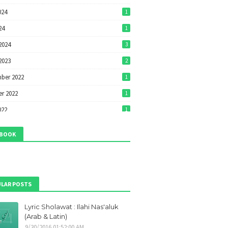
024
1
24
1
2024
3
2023
2
ber 2022
1
r 2022
1
022
1
22
1
EBOOK
022
7
2022
7
ri 2022
1
LAR POSTS
ber 2021
1
Lyric Sholawat : Ilahi Nas'aluk
r 2021
1
(Arab & Latin)
ber 2021
9
9/30/2016 01:52:00 AM