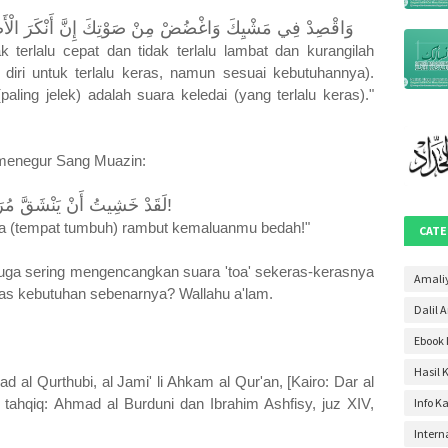
Mei 20
وَاقْصِدْ فِي مَشْيِكَ وَاغْضُضْ مِنْ صَوْتِكَ إِنَّ أَنْكَرَ الْ)
k terlalu cepat dan tidak terlalu lambat dan kurangilah
April 2
iri untuk terlalu keras, namun sesuai kebutuhannya).
Maret 
aling jelek) adalah suara keledai (yang terlalu keras)."
Januar
Desem
menegur Sang Muazin:
Novem
لَقَدْ خَشِيتُ أَنْ يَنْشَقَّ مُرَيْطَاؤُكَ!
Oktobe
gga (tempat tumbuh) rambut kemaluanmu bedah!"
CATE
Septem
uga sering mengencangkan suara 'toa' sekeras-kerasnya
Agustu
Amali
atas kebutuhan sebenarnya? Wallahu a'lam.
Dalil 
Juli 20
Ebook 
Juni 2
Hasil 
Mei 20
l Qurthubi, al Jami' li Ahkam al Qur'an, [Kairo: Dar al
 tahqiq: Ahmad al Burduni dan Ibrahim Ashfisy, juz XIV,
Info K
April 2
Intern
Maret 