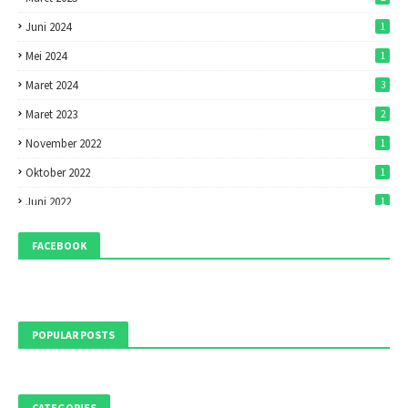
Juni 2024
1
Mei 2024
1
Maret 2024
3
Maret 2023
2
November 2022
1
Oktober 2022
1
Juni 2022
1
Mei 2022
1
FACEBOOK
April 2022
7
Maret 2022
7
Februari 2022
1
POPULAR POSTS
Desember 2021
1
Oktober 2021
1
September 2021
9
CATEGORIES