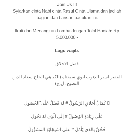
Join Us !!!
Syiarkan cinta Nabi cinta Rasul Cinta Ulama dan jadilah
bagian dari barisan pasukan ini.
Ikuti dan Menangkan Lomba dengan Total Hadiah: Rp
5.000.000,-
Lagu wajib:
فضل الاخلاق
الفقير اسير الذنوب ابوي سيفناة (الكياهي الحاج سعاد الدين
النصيح، ل.ج)
كَمٓالُ أٓخلاقِ الرٓسُولْ # لَهُ فَضْلٌ عَلٰى ْالحُصُول ‎ْ
عَلٰى زِيَادَةِ اْلوُصُولْ # إلٰى الّذِي لَهُ نَجُول
فَحُقَّ بالذي يَأمُلْ # على اسْتِجَابَةِ المَسْؤُولْ