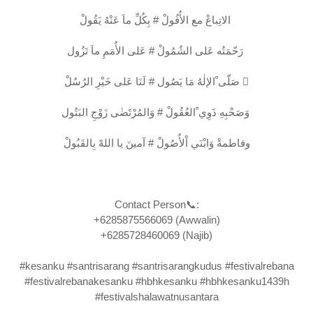
الاتِباعْ مع الأُفُولْ # بِكُلِّ ماَ عَنْهُ يَقُولْ
رَحّمَتُه عَلى الشُمُولْ # عَلى الأُمَمِ ماَ تَزُول
صَلّى ْالإلٰهُ مَا يَصُول # لَنَا عَلى خَيْرِ الرُسُلْ ‎َ
وَصَحْبِهِ ذَوِي ْالعُقُولْ # وَالمُرْتََضٰى زَوْجِ البَتُول ‎
وفاطمةْ وَابْنَي اْلأُصُولْ # آمينَ يا اللهْ بِالقَبُولْ
Contact Person📞:
+6285875566069 (Awwalin)
+6285728460069 (Najib)
#kesanku #santrisarang #santrisarangkudus #festivalrebana
#festivalrebanakesanku #hbhkesanku #hbhkesanku1439h
#festivalshalawatnusantara