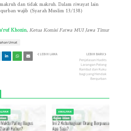
makruh dan tidak makruh. Dalam riwayat lain
Juni 2
qurban wajib (Syarah Muslim 13/138)
Mei 20
April 2
'ruf Khozin
,
Ketua Komisi Fatwa MUI Jawa Timur
Maret 
rahan Umat
Februa
Januar
LEBIH LAMA
LEBIH BARU
Penjelasan Hadits
Desem
Larangan Potong
Rambut dan Kuku
Novem
bagi yang Hendak
Berqurban
Oktobe
Septem
Januar
Novem
LIYAH
AMALIYAH
Oktobe
Septem