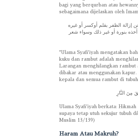
bagi yang berqurban atau hewanny
sebagaimana dijelaskan oleh Im
ﻦ ﺇﺯاﻟﺔ اﻟﻈﻔﺮ ﺑﻘﻠﻢ ﺃﻭﻛﺴﺮ ﺃﻭ ﻏﻴﺮﻩ
 ﺃﺧﺬﻩ ﺑﻨﻮﺭﺓ ﺃﻭ ﻏﻴﺮ ﺫﻟﻚ ﻭﺳﻮاء ﺷﻌﺮ
"Ulama Syafi'iyah mengatakan b
kuku dan rambut adalah menghila
Larangan menghilangkan rambut ad
dibakar atau menggunakan kapur. B
kepala dan semua rambut di tubu
قَ مِنَ النَّارِ
Ulama Syafi'iyah berkata: Hikma
supaya tetap utuh sekujur tubuh 
Muslim 13/139)
Haram Atau Makruh?