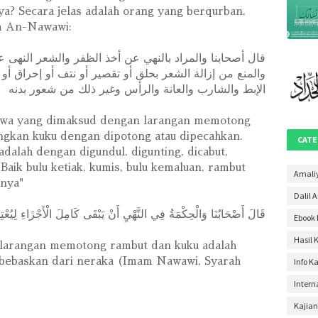
a? Secara jelas adalah orang yang berqurban,
April 2
am An-Nawawi:
Maret 
ﻗﺎﻝ ﺃﺻﺤﺎﺑﻨﺎ ﻭاﻟﻤﺮاﺩ ﺑﺎﻟﻨﻬﻲ ﻋﻦ ﺃﺧﺬ اﻟﻈﻔﺮ ﻭاﻟﺸﻌﺮ اﻟﻨﻬﻰ ﻋ
Januar
ﻭاﻟﻤﻨﻊ ﻣﻦ ﺇﺯاﻟﺔ اﻟﺸﻌﺮ ﺑﺤﻠﻖ ﺃﻭ ﺗﻘﺼﻴﺮ ﺃﻭ ﻧﺘﻒ ﺃﻭ ﺇﺣﺮاﻕ ﺃﻭ
Desem
اﻹﺑﻂ ﻭاﻟﺸﺎﺭﺏ ﻭاﻟﻌﺎﻧﺔ ﻭاﻟﺮﺃﺱ ﻭﻏﻴﺮ ﺫﻟﻚ ﻣﻦ ﺷﻌﻮﺭ ﺑﺪﻧﻪ
Novem
ahwa yang dimaksud dengan larangan memotong
Oktobe
ngkan kuku dengan dipotong atau dipecahkan.
CATE
Septem
alah dengan digundul, digunting, dicabut,
aik bulu ketiak, kumis, bulu kemaluan, rambut
Agustu
Amali
hnya"
Dalil 
Juli 20
قَالَ أَصْحَابُنَا وَالْحِكْمَةُ فِي النَّهْيِ أَنْ يَبْقَى كَامِلَ الْأَجْزَاءِ لِيُعْتِ
Ebook 
Juni 2
Hasil 
Mei 20
h larangan memotong rambut dan kuku adalah
dibebaskan dari neraka (Imam Nawawi, Syarah
Info K
April 2
Intern
Maret 
Kajian
Februa