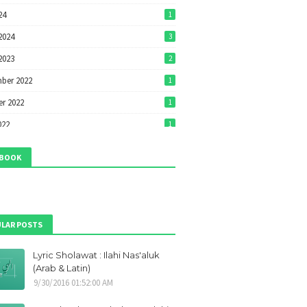
24
1
2024
3
2023
2
ber 2022
1
r 2022
1
022
1
22
1
EBOOK
022
7
2022
7
ri 2022
1
LAR POSTS
ber 2021
1
Lyric Sholawat : Ilahi Nas'aluk
r 2021
1
(Arab & Latin)
ber 2021
9
9/30/2016 01:52:00 AM
21
1