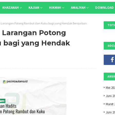
KHAZANAH
KAJIAN
HIKMAH
AMALIYAH
DOWNLOAD
s Larangan Potong Rambut dan Kuku bagi yang Hendak Berqurban
TOTA
s Larangan Potong
 bagi yang Hendak
SOCI
ARSI
Mei 20
Juni 2
Maret 
Juni 2