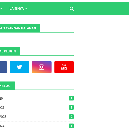
LAINNYA
L TAYANGAN HALAMAN
AL PLUGIN
P BLOG
26
1
025
1
2025
2
024
1