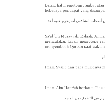
Dalam hal memotong rambut atau 
beberapa pendapat yang disampa
 ﺃﺻﺤﺎﺏ اﻟﺸﺎﻓﻌﻰ ﺃﻧﻪ ﻳﺤﺮﻡ ﻋﻠﻴﻪ ﺃﺧﺬ
Sa'id bin Musayyab, Rabiah, Ahmad
mengatakan haram memotong ramb
menyembelih Qurban saat waktu
ﻡ
Imam Syafi'i dan para muridnya 
Imam Abu Hanifah berkata: Tida
ﺤﺮﻡ ﻓﻲ اﻟﺘﻄﻮﻉ ﺩﻭﻥ اﻟﻮاﺟﺐ