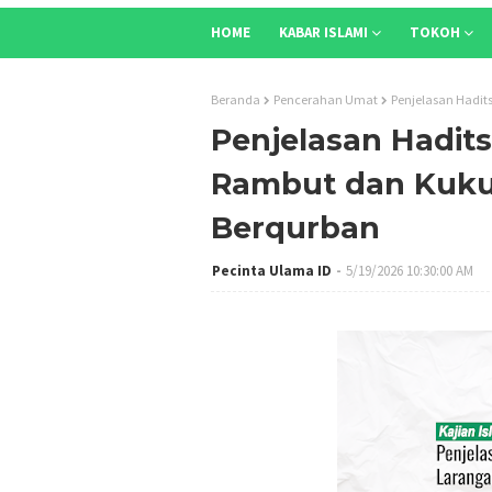
HOME
KABAR ISLAMI
TOKOH
Beranda
Pencerahan Umat
Penjelasan Hadit
Penjelasan Hadit
Rambut dan Kuku
Berqurban
Pecinta Ulama ID
5/19/2026 10:30:00 AM