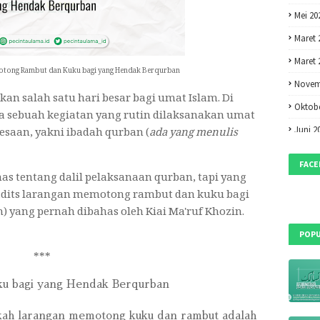
Mei 20
Maret 
Maret 
 Potong Rambut dan Kuku bagi yang Hendak Berqurban
Novem
an salah satu hari besar bagi umat Islam. Di
Oktobe
 sebuah kegiatan yang rutin dilaksanakan umat
Juni 2
esaan, yakni ibadah qurban (
ada yang menulis
Mei 20
FAC
as tentang dalil pelaksanaan qurban, tapi yang
April 2
adits larangan memotong rambut dan kuku bagi
Maret 
 yang pernah dibahas oleh Kiai Ma'ruf Khozin.
Februa
POPU
Desem
***
Oktobe
u bagi yang Hendak Berqurban
Septem
Mei 20
kah larangan memotong kuku dan rambut adalah