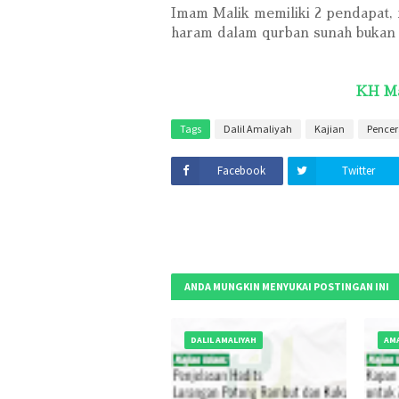
Imam Malik memiliki 2 pendapat, 
haram dalam qurban sunah bukan 
KH Ma
Tags
Dalil Amaliyah
Kajian
Pence
Facebook
Twitter
ANDA MUNGKIN MENYUKAI POSTINGAN INI
DALIL AMALIYAH
AMA