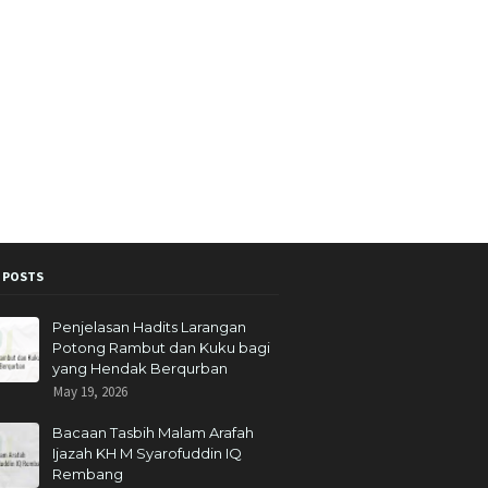
 POSTS
Penjelasan Hadits Larangan
Potong Rambut dan Kuku bagi
yang Hendak Berqurban
May 19, 2026
Bacaan Tasbih Malam Arafah
Ijazah KH M Syarofuddin IQ
Rembang