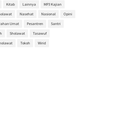
Kitab
Lainnya
MP3 Kajian
ber 2019
6
holawat
Nasehat
Nasional
Opini
r 2019
3
rahan Umat
Pesantren
Santri
ber 2019
1
ah
Sholawat
Tasawuf
s 2019
2
Sholawat
Tokoh
Wirid
19
1
019
11
2019
4
i 2019
6
ber 2018
10
ber 2018
11
r 2018
13
ber 2018
8
s 2018
9
18
9