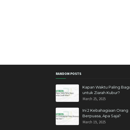
RANDOM POSTS
Kapan Waktu Paling Bag
untuk Ziarah Kubur?
March 25, 2025
Ini 2 Kebahagiaan Orang
Berpuasa, Apa Saja?
March 19, 2025