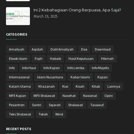
Desember 2018
10
Ini 2 Kebahagiaan Orang Berpuasa, Apa Saja?
March 19, 2025
November 2018
11
Oktober 2018
13
CATEGORIES
September 2018
8
Agustus 2018
9
Amaliyah
Aqidah
Dalil Amaliyah
Doa
Download
Juli 2018
9
Ebook Islam
Fiqih
Habaib
Hasil Keputusan
Hikmah
Juni 2018
2
Info
Info Haul
Info Kajian
Info Lomba
Info Majelis
Mei 2018
10
Internasional
Islam Nusantara
Kabar Islami
Kajian
April 2018
17
Kalam Ulama
Khazanah
Kiai
Kisah
Kitab
Lainnya
Maret 2018
27
MP3 Kajian
MP3 Sholawat
Nasehat
Nasional
Opini
Februari 2018
23
Pesantren
Santri
Sejarah
Sholawat
Tasawuf
Januari 2018
15
Teks Sholawat
Tokoh
Wirid
Desember 2017
20
RECENT POSTS
November 2017
31