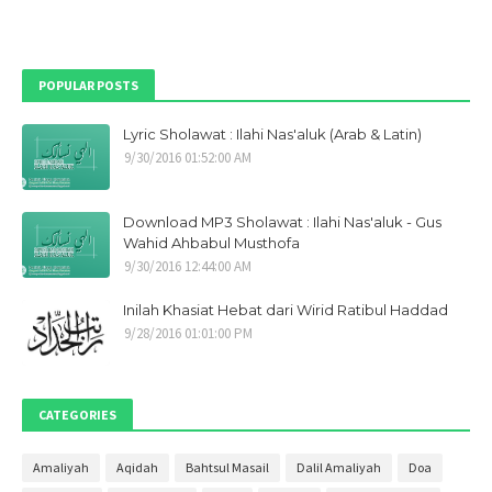
Maret 2022
7
Februari 2022
1
POPULAR POSTS
Desember 2021
1
Lyric Sholawat : Ilahi Nas'aluk (Arab & Latin)
Oktober 2021
1
9/30/2016 01:52:00 AM
September 2021
9
Mei 2021
1
Download MP3 Sholawat : Ilahi Nas'aluk - Gus
April 2021
1
Wahid Ahbabul Musthofa
9/30/2016 12:44:00 AM
Maret 2021
1
Inilah Khasiat Hebat dari Wirid Ratibul Haddad
Januari 2021
1
9/28/2016 01:01:00 PM
Desember 2020
2
November 2020
2
CATEGORIES
Oktober 2020
4
September 2020
3
Amaliyah
Aqidah
Bahtsul Masail
Dalil Amaliyah
Doa
Agustus 2020
4