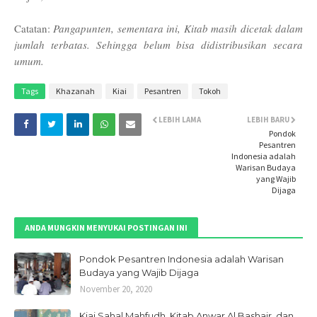
Catatan:
Pangapunten, sementara ini, Kitab masih dicetak dalam
jumlah terbatas. Sehingga belum bisa didistribusikan secara
umum.
Tags
Khazanah
Kiai
Pesantren
Tokoh
LEBIH LAMA
LEBIH BARU
Pondok
Pesantren
Indonesia adalah
Warisan Budaya
yang Wajib
Dijaga
ANDA MUNGKIN MENYUKAI POSTINGAN INI
Pondok Pesantren Indonesia adalah Warisan
Budaya yang Wajib Dijaga
November 20, 2020
Kiai Sahal Mahfudh, Kitab Anwar Al Bashair, dan