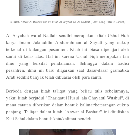
Isi kitab Anwar Al Bashair dan isi kitab Al Asybah wa Al Nadlair (Foto: Ning Tutik N Jannah)
Al Asyabah wa al Nadlair sendiri merupakan kitab Ushul Fiqh
karya Imam Jalaluddin Abdurrahman al Suyuti yang cukup
terkenal di kalangan pesantren. Kitab ini biasa dipelajari oleh
santri di kelas atas. Hal ini karena Ushul Fiqh merupakan fan
ilmu yang bersifat pendalaman. Sehingga dalam tradisi
pesantren, ilmu ini baru diajarkan saat dasar-dasar gramatika
Arab sedikit banyak telah dikuasai oleh para santri.
Berbeda dengan kitab ta'liqat yang beliau tulis sebelumnya,
yakni kitab berjudul "Thariqatul Husul 'ala Ghayatul Wushul", di
mana catatan diberikan dalam bentuk kalimat/keterangan cukup
panjang. Ta'liqat dalam kitab "Anwar al Bashair" ini dituliskan
Kiai Sahal dalam bentuk kata/kalimat pendek.