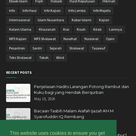
Ebook Islam
Fiqih
Habaib
Hasil Keputusan
Hikmah
Januari 2019
6
Info
Info Haul
Info Kajian
Info Lomba
Info Majelis
Desember 2018
10
Internasional
Islam Nusantara
Kabar Islami
Kajian
November 2018
11
Kalam Ulama
Khazanah
Kiai
Kisah
Kitab
Lainnya
Oktober 2018
13
MP3 Kajian
MP3 Sholawat
Nasehat
Nasional
Opini
September 2018
8
Pesantren
Santri
Sejarah
Sholawat
Tasawuf
Agustus 2018
9
Teks Sholawat
Tokoh
Wirid
Juli 2018
9
RECENT POSTS
Juni 2018
2
Mei 2018
10
Penjelasan Hadits Larangan Potong Rambut dan
Kuku bagi yang Hendak Berqurban
April 2018
17
May 19, 2026
Maret 2018
27
Bacaan Tasbih Malam Arafah Ijazah KH M
Februari 2018
23
Syarofuddin IQ Rembang
June 04, 2025
Januari 2018
15
This website uses cookies to ensure you get
Desember 2017
20
Kapan Waktu Paling Bagus untuk Ziarah Kubur?