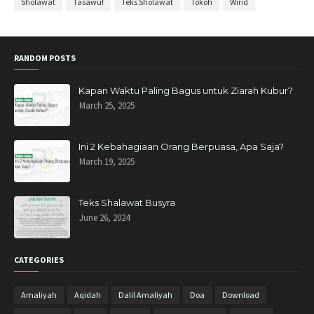
Sholawat
Tasawuf
Teks Sholawat
Tokoh
Wirid
Agustus 2020
4
Juli 2020
3
RANDOM POSTS
Juni 2020
2
Mei 2020
30
Kapan Waktu Paling Bagus untuk Ziarah Kubur?
March 25, 2025
April 2020
27
Maret 2020
11
Ini 2 Kebahagiaan Orang Berpuasa, Apa Saja?
Februari 2020
3
March 19, 2025
November 2019
6
Oktober 2019
3
Teks Shalawat Busyra
June 26, 2024
September 2019
1
Agustus 2019
2
CATEGORIES
Mei 2019
1
April 2019
11
Amaliyah
Aqidah
Dalil Amaliyah
Doa
Download
Maret 2019
4