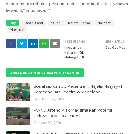
sekarang membuka peluang untuk membuat jatuh wibawa
tersebut," imbuhnya. [*]
Tags
Kabar Islami
Kajian
Kalam Ulama
Nasehat
Nasional
LEBIH LAMA
LEBIH BARU
Info Lomba
Doa Gus Mus
Kaligrafi HSN
Malang 2018
ANDA MUNGKIN MENYUKAI POSTINGAN INI
Sosialisasikan UU Pesantren, Majelis Masyayikh
Sambangi API Tegalrejo Magelang
November 28, 2022
PWNU Jateng Ajak Maksimalkan Potensi
Dakwah Aswaja di Media
October 21, 2020