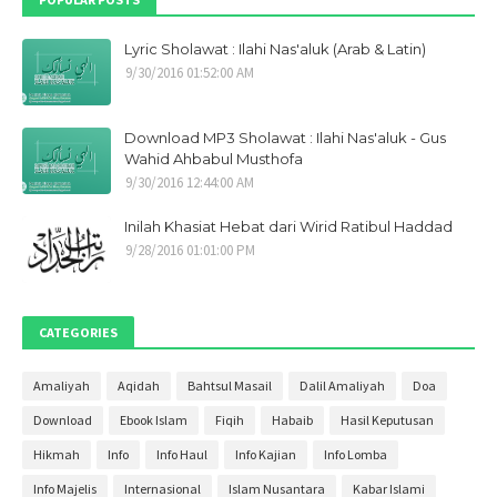
Desember 2021
1
Lyric Sholawat : Ilahi Nas'aluk (Arab & Latin)
Oktober 2021
1
9/30/2016 01:52:00 AM
September 2021
9
Mei 2021
1
Download MP3 Sholawat : Ilahi Nas'aluk - Gus
April 2021
1
Wahid Ahbabul Musthofa
9/30/2016 12:44:00 AM
Maret 2021
1
Inilah Khasiat Hebat dari Wirid Ratibul Haddad
Januari 2021
1
9/28/2016 01:01:00 PM
Desember 2020
2
November 2020
2
CATEGORIES
Oktober 2020
4
September 2020
3
Amaliyah
Aqidah
Bahtsul Masail
Dalil Amaliyah
Doa
Agustus 2020
4
Download
Ebook Islam
Fiqih
Habaib
Hasil Keputusan
Juli 2020
3
Hikmah
Info
Info Haul
Info Kajian
Info Lomba
Juni 2020
2
Info Majelis
Internasional
Islam Nusantara
Kabar Islami