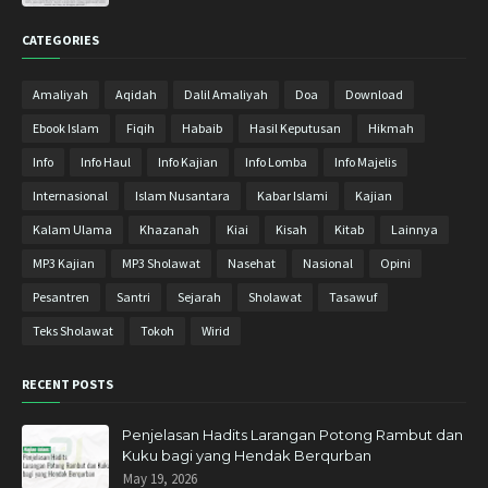
Oktober 2018
13
CATEGORIES
September 2018
8
Agustus 2018
9
Amaliyah
Aqidah
Dalil Amaliyah
Doa
Download
Juli 2018
9
Ebook Islam
Fiqih
Habaib
Hasil Keputusan
Hikmah
Juni 2018
2
Info
Info Haul
Info Kajian
Info Lomba
Info Majelis
Mei 2018
10
Internasional
Islam Nusantara
Kabar Islami
Kajian
April 2018
17
Kalam Ulama
Khazanah
Kiai
Kisah
Kitab
Lainnya
Maret 2018
27
MP3 Kajian
MP3 Sholawat
Nasehat
Nasional
Opini
Februari 2018
23
Pesantren
Santri
Sejarah
Sholawat
Tasawuf
Januari 2018
15
Teks Sholawat
Tokoh
Wirid
Desember 2017
20
RECENT POSTS
November 2017
31
Oktober 2017
5
Penjelasan Hadits Larangan Potong Rambut dan
Kuku bagi yang Hendak Berqurban
September 2017
2
May 19, 2026