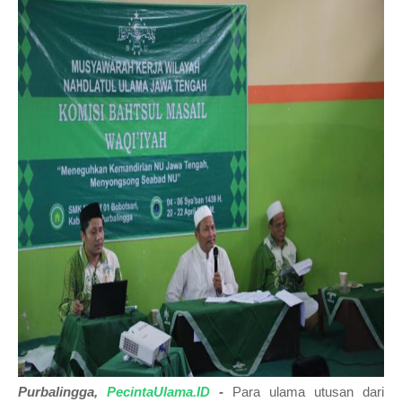
Purbalingga,
PecintaUlama.ID
-
Para ulama utusan dari