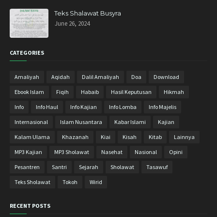
Oktober 2019
3
Teks Shalawat Busyra
June 26, 2024
September 2019
1
Agustus 2019
2
CATEGORIES
Mei 2019
1
April 2019
11
Amaliyah
Aqidah
Dalil Amaliyah
Doa
Download
Maret 2019
4
Ebook Islam
Fiqih
Habaib
Hasil Keputusan
Hikmah
Januari 2019
6
Info
Info Haul
Info Kajian
Info Lomba
Info Majelis
Desember 2018
10
Internasional
Islam Nusantara
Kabar Islami
Kajian
November 2018
11
Kalam Ulama
Khazanah
Kiai
Kisah
Kitab
Lainnya
Oktober 2018
13
MP3 Kajian
MP3 Sholawat
Nasehat
Nasional
Opini
September 2018
8
Pesantren
Santri
Sejarah
Sholawat
Tasawuf
Agustus 2018
9
Teks Sholawat
Tokoh
Wirid
Juli 2018
9
RECENT POSTS
Juni 2018
2