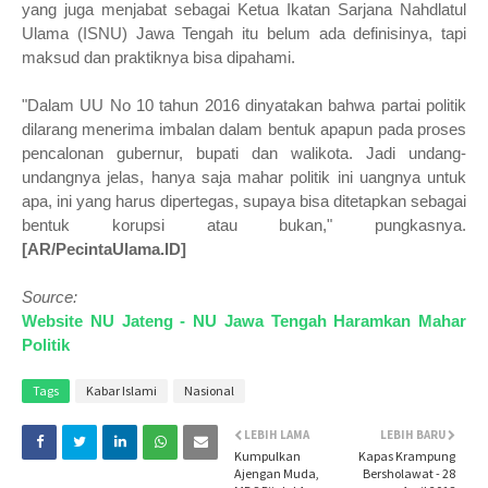
yang juga menjabat sebagai Ketua Ikatan Sarjana Nahdlatul
Ulama (ISNU) Jawa Tengah itu belum ada definisinya, tapi
maksud dan praktiknya bisa dipahami.
"Dalam UU No 10 tahun 2016 dinyatakan bahwa partai politik
dilarang menerima imbalan dalam bentuk apapun pada proses
pencalonan gubernur, bupati dan walikota. Jadi undang-
undangnya jelas, hanya saja mahar politik ini uangnya untuk
apa, ini yang harus dipertegas, supaya bisa ditetapkan sebagai
bentuk korupsi atau bukan," pungkasnya.
[AR/PecintaUlama.ID]
Source:
Website NU Jateng -
NU Jawa Tengah Haramkan Mahar
Politik
Tags
Kabar Islami
Nasional
LEBIH LAMA
LEBIH BARU
Kumpulkan
Kapas Krampung
Ajengan Muda,
Bersholawat - 28