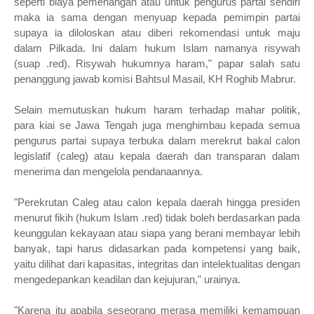
seperti biaya pemenangan atau untuk pengurus partai sendiri
maka ia sama dengan menyuap kepada pemimpin partai
supaya ia diloloskan atau diberi rekomendasi untuk maju
dalam Pilkada. Ini dalam hukum Islam namanya risywah
(suap .red). Risywah hukumnya haram," papar salah satu
penanggung jawab komisi Bahtsul Masail, KH Roghib Mabrur.
Selain memutuskan hukum haram terhadap mahar politik,
para kiai se Jawa Tengah juga menghimbau kepada semua
pengurus partai supaya terbuka dalam merekrut bakal calon
legislatif (caleg) atau kepala daerah dan transparan dalam
menerima dan mengelola pendanaannya.
"Perekrutan Caleg atau calon kepala daerah hingga presiden
menurut fikih (hukum Islam .red) tidak boleh berdasarkan pada
keunggulan kekayaan atau siapa yang berani membayar lebih
banyak, tapi harus didasarkan pada kompetensi yang baik,
yaitu dilihat dari kapasitas, integritas dan intelektualitas dengan
mengedepankan keadilan dan kejujuran," urainya.
"Karena itu apabila seseorang merasa memiliki kemampuan