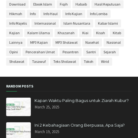
Agustus 2020
4
Download
Ebook Islam
Fiqih
Habaib
Hasil Keputusan
Juli 2020
3
Hikmah
Info
Info Haul
Info Kajian
Info Lomba
Juni 2020
2
Info Majelis
Internasional
Islam Nusantara
Kabar Islami
Mei 2020
30
Kajian
Kalam Ulama
Khazanah
Kiai
Kisah
Kitab
April 2020
27
Lainnya
MP3 Kajian
MP3 Sholawat
Nasehat
Nasional
Maret 2020
11
Opini
Pencerahan Umat
Pesantren
Santri
Sejarah
Februari 2020
3
Sholawat
Tasawuf
Teks Sholawat
Tokoh
Wirid
November 2019
6
Oktober 2019
3
RANDOM POSTS
September 2019
1
Agustus 2019
2
Kapan Waktu Paling Bagus untuk Ziarah Kubur?
March 25, 2025
Mei 2019
1
April 2019
11
Ini 2 Kebahagiaan Orang Berpuasa, Apa Saja?
Maret 2019
4
March 19, 2025