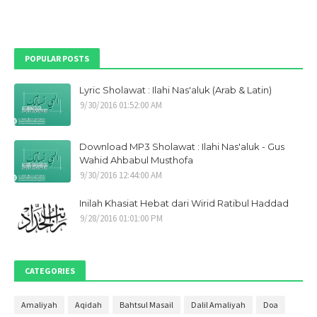
April 2022
7
Maret 2022
7
Februari 2022
1
POPULAR POSTS
Desember 2021
1
Lyric Sholawat : Ilahi Nas'aluk (Arab & Latin)
Oktober 2021
1
9/30/2016 01:52:00 AM
September 2021
9
Mei 2021
1
Download MP3 Sholawat : Ilahi Nas'aluk - Gus
April 2021
1
Wahid Ahbabul Musthofa
9/30/2016 12:44:00 AM
Maret 2021
1
Inilah Khasiat Hebat dari Wirid Ratibul Haddad
Januari 2021
1
9/28/2016 01:01:00 PM
Desember 2020
2
November 2020
2
CATEGORIES
Oktober 2020
4
September 2020
3
Amaliyah
Aqidah
Bahtsul Masail
Dalil Amaliyah
Doa