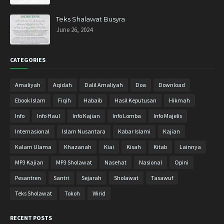
Januari 2019
6
Desember 2018
10
Teks Shalawat Busyra
June 26, 2024
November 2018
11
Oktober 2018
13
CATEGORIES
September 2018
8
Agustus 2018
9
Amaliyah
Aqidah
Dalil Amaliyah
Doa
Download
Juli 2018
9
Ebook Islam
Fiqih
Habaib
Hasil Keputusan
Hikmah
Juni 2018
2
Info
Info Haul
Info Kajian
Info Lomba
Info Majelis
Mei 2018
10
Internasional
Islam Nusantara
Kabar Islami
Kajian
April 2018
17
Kalam Ulama
Khazanah
Kiai
Kisah
Kitab
Lainnya
Maret 2018
27
MP3 Kajian
MP3 Sholawat
Nasehat
Nasional
Opini
Februari 2018
23
Pesantren
Santri
Sejarah
Sholawat
Tasawuf
Januari 2018
15
Teks Sholawat
Tokoh
Wirid
Desember 2017
20
RECENT POSTS