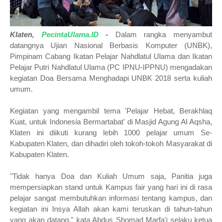
Klaten,
PecintaUlama.ID
-
Dalam rangka menyambut
datangnya Ujian Nasional Berbasis Komputer (UNBK),
Pimpinam Cabang Ikatan Pelajar Nahdlatul Ulama dan Ikatan
Pelajar Putri Nahdlatul Ulama (PC IPNU-IPPNU) mengadakan
kegiatan Doa Bersama Menghadapi UNBK 2018 serta kuliah
umum.
Kegiatan yang mengambil tema 'Pelajar Hebat, Berakhlaq
Kuat, untuk Indonesia Bermartabat' di Masjid Agung Al Aqsha,
Klaten ini diikuti kurang lebih 1000 pelajar umum Se-
Kabupaten Klaten, dan dihadiri oleh tokoh-tokoh Masyarakat di
Kabupaten Klaten.
"Tidak hanya Doa dan Kuliah Umum saja, Panitia juga
mempersiapkan stand untuk Kampus fair yang hari ini di rasa
pelajar sangat membutuhkan informasi tentang kampus, dan
kegiatan ini Insya Allah akan kami teruskan di tahun-tahun
yang akan datang," kata Abdus Shomad Marfa'i selaku ketua