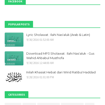
FACEBOOK
April 2022
7
Maret 2022
7
Februari 2022
1
POPULAR POSTS
Desember 2021
1
Lyric Sholawat : Ilahi Nas'aluk (Arab & Latin)
Oktober 2021
1
9/30/2016 01:52:00 AM
September 2021
9
Mei 2021
1
Download MP3 Sholawat : Ilahi Nas'aluk - Gus
April 2021
1
Wahid Ahbabul Musthofa
9/30/2016 12:44:00 AM
Maret 2021
1
Inilah Khasiat Hebat dari Wirid Ratibul Haddad
Januari 2021
1
9/28/2016 01:01:00 PM
Desember 2020
2
November 2020
2
CATEGORIES
Oktober 2020
4
September 2020
3