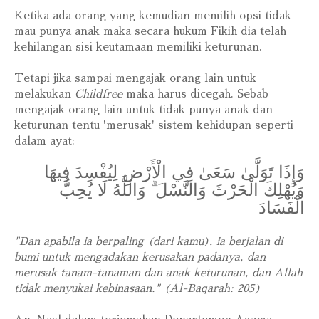
Ketika ada orang yang kemudian memilih opsi tidak
mau punya anak maka secara hukum Fikih dia telah
kehilangan sisi keutamaan memiliki keturunan.
Tetapi jika sampai mengajak orang lain untuk
melakukan
Childfree
maka harus dicegah. Sebab
mengajak orang lain untuk tidak punya anak dan
keturunan tentu 'merusak' sistem kehidupan seperti
dalam ayat:
وَإِذَا تَوَلَّىٰ سَعَىٰ فِي الْأَرْضِ لِيُفْسِدَ فِيهَا
وَيُهْلِكَ الْحَرْثَ وَالنَّسْلَ ۗ وَاللَّهُ لَا يُحِبُّ
الْفَسَادَ
"Dan apabila ia berpaling (dari kamu), ia berjalan di
bumi untuk mengadakan kerusakan padanya, dan
merusak tanam-tanaman dan anak keturunan, dan Allah
tidak menyukai kebinasaan." (Al-Baqarah: 205)