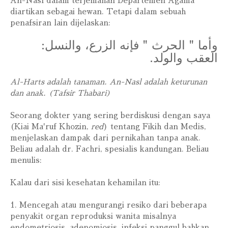
An-Nasl dalam terjemahan Departemen Agama
diartikan sebagai hewan. Tetapi dalam sebuah
penafsiran lain dijelaskan:
وأما " الحرث " فإنه الزرع، والنسل:
العقب والولد.
Al-Harts adalah tanaman. An-Nasl adalah keturunan
dan anak. (Tafsir Thabari)
Seorang dokter yang sering berdiskusi dengan saya
(Kiai Ma'ruf Khozin,
red
) tentang Fikih dan Medis,
menjelaskan dampak dari pernikahan tanpa anak.
Beliau adalah dr. Fachri, spesialis kandungan. Beliau
menulis:
Kalau dari sisi kesehatan kehamilan itu:
1. Mencegah atau mengurangi resiko dari beberapa
penyakit organ reproduksi wanita misalnya
endometriosis, adenomiosis, infeksi panggul bahkan