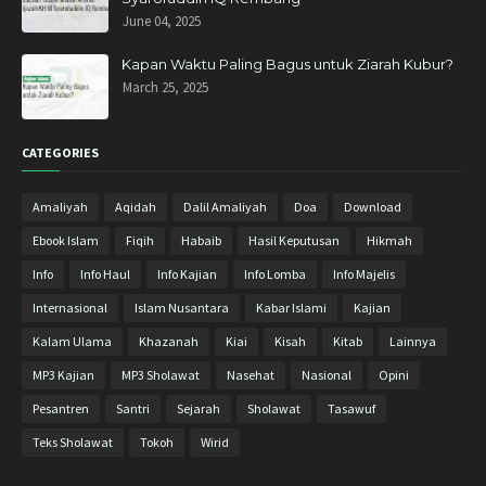
June 04, 2025
Januari 2019
6
Desember 2018
10
Kapan Waktu Paling Bagus untuk Ziarah Kubur?
March 25, 2025
November 2018
11
Oktober 2018
13
CATEGORIES
September 2018
8
Agustus 2018
9
Amaliyah
Aqidah
Dalil Amaliyah
Doa
Download
Juli 2018
9
Ebook Islam
Fiqih
Habaib
Hasil Keputusan
Hikmah
Juni 2018
2
Info
Info Haul
Info Kajian
Info Lomba
Info Majelis
Mei 2018
10
Internasional
Islam Nusantara
Kabar Islami
Kajian
April 2018
17
Kalam Ulama
Khazanah
Kiai
Kisah
Kitab
Lainnya
Maret 2018
27
MP3 Kajian
MP3 Sholawat
Nasehat
Nasional
Opini
Februari 2018
23
Pesantren
Santri
Sejarah
Sholawat
Tasawuf
Januari 2018
15
Teks Sholawat
Tokoh
Wirid
Desember 2017
20