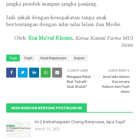
jangka pendek maupun jangka panjang.
Jadi, nikah dengan kesepakatan tanpa anak
bertentangan dengan nilai-nilai Islam dan Medis.
Oleh:
Kiai Ma'ruf Khozin
,
Ketua Komisi Fatwa MUI
Jatim
Tags
Fiqih
Hasil Keputusan
Kajian
LEBIH LAMA
LEBIH BARU
Mengapa Pakai
Anal Seks dalam
Niat 'Ushalli'
Kacamata
Saat Shalat?
Hukum dan Fiqih
Islam
ANDA MUNGKIN MENYUKAI POSTINGAN INI
Ini 2 Kebahagiaan Orang Berpuasa, Apa Saja?
March 19, 2025