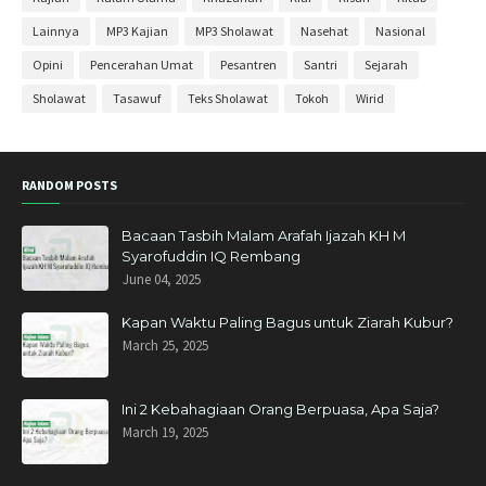
April 2020
27
Lainnya
MP3 Kajian
MP3 Sholawat
Nasehat
Nasional
Maret 2020
11
Opini
Pencerahan Umat
Pesantren
Santri
Sejarah
Februari 2020
3
Sholawat
Tasawuf
Teks Sholawat
Tokoh
Wirid
November 2019
6
Oktober 2019
3
RANDOM POSTS
September 2019
1
Agustus 2019
2
Bacaan Tasbih Malam Arafah Ijazah KH M
Syarofuddin IQ Rembang
Mei 2019
1
June 04, 2025
April 2019
11
Kapan Waktu Paling Bagus untuk Ziarah Kubur?
Maret 2019
4
March 25, 2025
Januari 2019
6
Desember 2018
10
Ini 2 Kebahagiaan Orang Berpuasa, Apa Saja?
March 19, 2025
November 2018
11
Oktober 2018
13