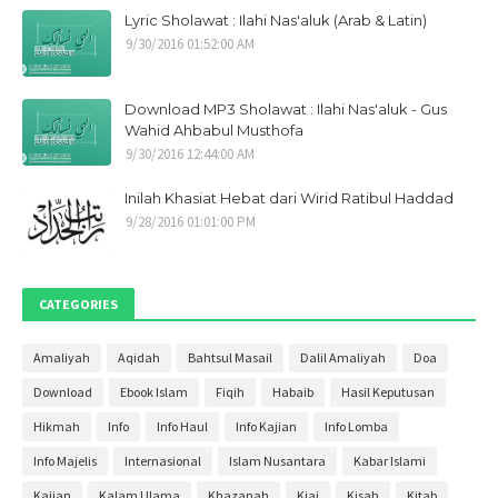
Lyric Sholawat : Ilahi Nas'aluk (Arab & Latin)
Oktober 2021
1
9/30/2016 01:52:00 AM
September 2021
9
Mei 2021
1
Download MP3 Sholawat : Ilahi Nas'aluk - Gus
April 2021
1
Wahid Ahbabul Musthofa
9/30/2016 12:44:00 AM
Maret 2021
1
Inilah Khasiat Hebat dari Wirid Ratibul Haddad
Januari 2021
1
9/28/2016 01:01:00 PM
Desember 2020
2
November 2020
2
CATEGORIES
Oktober 2020
4
September 2020
3
Amaliyah
Aqidah
Bahtsul Masail
Dalil Amaliyah
Doa
Agustus 2020
4
Download
Ebook Islam
Fiqih
Habaib
Hasil Keputusan
Juli 2020
3
Hikmah
Info
Info Haul
Info Kajian
Info Lomba
Juni 2020
2
Info Majelis
Internasional
Islam Nusantara
Kabar Islami
Mei 2020
30
Kajian
Kalam Ulama
Khazanah
Kiai
Kisah
Kitab