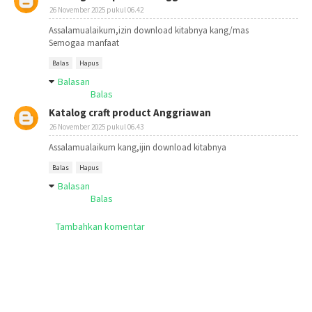
26 November 2025 pukul 06.42
Assalamualaikum,izin download kitabnya kang/mas
Semogaa manfaat
Balas
Hapus
Balasan
Balas
Katalog craft product Anggriawan
26 November 2025 pukul 06.43
Assalamualaikum kang,ijin download kitabnya
Balas
Hapus
Balasan
Balas
Tambahkan komentar