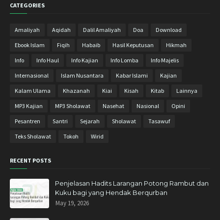
CATEGORIES
September 2018
8
Agustus 2018
9
Amaliyah
Aqidah
Dalil Amaliyah
Doa
Download
Juli 2018
9
Ebook Islam
Fiqih
Habaib
Hasil Keputusan
Hikmah
Juni 2018
2
Info
Info Haul
Info Kajian
Info Lomba
Info Majelis
Mei 2018
10
Internasional
Islam Nusantara
Kabar Islami
Kajian
April 2018
17
Kalam Ulama
Khazanah
Kiai
Kisah
Kitab
Lainnya
Maret 2018
27
MP3 Kajian
MP3 Sholawat
Nasehat
Nasional
Opini
Februari 2018
23
Pesantren
Santri
Sejarah
Sholawat
Tasawuf
Januari 2018
15
Teks Sholawat
Tokoh
Wirid
Desember 2017
20
RECENT POSTS
November 2017
31
Oktober 2017
5
Penjelasan Hadits Larangan Potong Rambut dan
Kuku bagi yang Hendak Berqurban
September 2017
2
May 19, 2026
Januari 2017
1