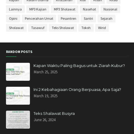
April 2020
27
Lainnya
MP3 Kajian
MP3 Sholawat
Nasehat
Nasional
Maret 2020
11
Opini
Pencerahan Umat
Pesantren
Santri
Sejarah
Februari 2020
3
Sholawat
Tasawuf
Teks Sholawat
Tokoh
Wirid
November 2019
6
Oktober 2019
3
RANDOM POSTS
September 2019
1
Agustus 2019
2
Kapan Waktu Paling Bagus untuk Ziarah Kubur?
March 25, 2025
Mei 2019
1
April 2019
11
Ini 2 Kebahagiaan Orang Berpuasa, Apa Saja?
Maret 2019
4
March 19, 2025
Januari 2019
6
Desember 2018
10
Teks Shalawat Busyra
June 26, 2024
November 2018
11
Oktober 2018
13