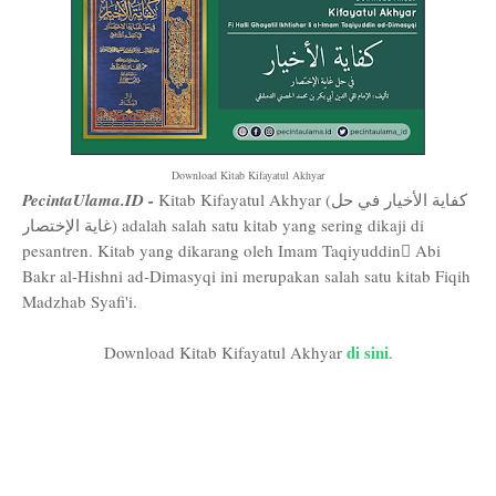
Download Kitab Kifayatul Akhyar
PecintaUlama.ID -
Kitab Kifayatul Akhyar (كفاية الأخيار في حل
غاية الإختصار) adalah salah satu kitab yang sering dikaji di
pesantren. Kitab yang dikarang oleh Imam Taqiyuddin ِAbi
Bakr al-Hishni ad-Dimasyqi ini merupakan salah satu kitab Fiqih
Madzhab Syafi'i.
di sini
Download Kitab Kifayatul Akhyar
.