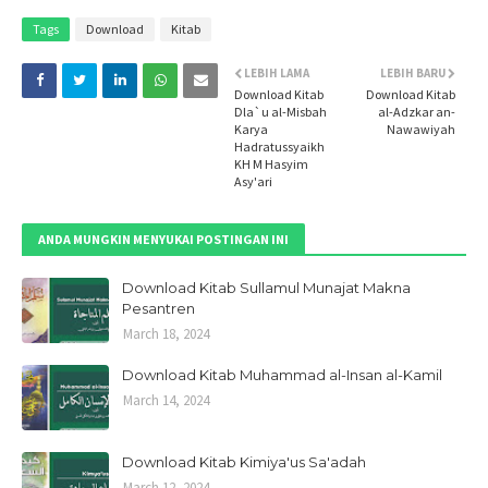
Tags
Download
Kitab
LEBIH LAMA
LEBIH BARU
Download Kitab
Download Kitab
Dla`u al-Misbah
al-Adzkar an-
Karya
Nawawiyah
Hadratussyaikh
KH M Hasyim
Asy'ari
ANDA MUNGKIN MENYUKAI POSTINGAN INI
Download Kitab Sullamul Munajat Makna
Pesantren
March 18, 2024
Download Kitab Muhammad al-Insan al-Kamil
March 14, 2024
Download Kitab Kimiya'us Sa'adah
March 12, 2024