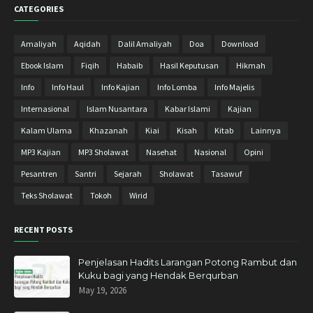
CATEGORIES
September 2018
8
Agustus 2018
9
Amaliyah
Aqidah
Dalil Amaliyah
Doa
Download
Juli 2018
9
Ebook Islam
Fiqih
Habaib
Hasil Keputusan
Hikmah
Juni 2018
2
Info
Info Haul
Info Kajian
Info Lomba
Info Majelis
Mei 2018
10
Internasional
Islam Nusantara
Kabar Islami
Kajian
April 2018
17
Kalam Ulama
Khazanah
Kiai
Kisah
Kitab
Lainnya
Maret 2018
27
MP3 Kajian
MP3 Sholawat
Nasehat
Nasional
Opini
Februari 2018
23
Pesantren
Santri
Sejarah
Sholawat
Tasawuf
Januari 2018
15
Teks Sholawat
Tokoh
Wirid
Desember 2017
20
RECENT POSTS
November 2017
31
Oktober 2017
5
Penjelasan Hadits Larangan Potong Rambut dan
Kuku bagi yang Hendak Berqurban
September 2017
2
May 19, 2026
Januari 2017
1