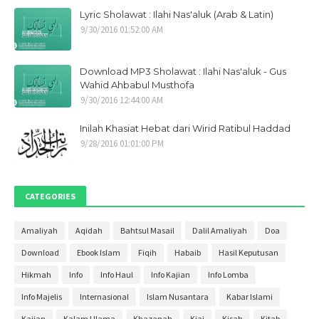
Lyric Sholawat : Ilahi Nas'aluk (Arab & Latin)
Oktober 2021
1
9/30/2016 01:52:00 AM
September 2021
9
Mei 2021
1
Download MP3 Sholawat : Ilahi Nas'aluk - Gus
April 2021
1
Wahid Ahbabul Musthofa
9/30/2016 12:44:00 AM
Maret 2021
1
Inilah Khasiat Hebat dari Wirid Ratibul Haddad
Januari 2021
1
9/28/2016 01:01:00 PM
Desember 2020
2
November 2020
2
CATEGORIES
Oktober 2020
4
September 2020
3
Amaliyah
Aqidah
Bahtsul Masail
Dalil Amaliyah
Doa
Agustus 2020
4
Download
Ebook Islam
Fiqih
Habaib
Hasil Keputusan
Juli 2020
3
Hikmah
Info
Info Haul
Info Kajian
Info Lomba
Juni 2020
2
Info Majelis
Internasional
Islam Nusantara
Kabar Islami
Mei 2020
30
Kajian
Kalam Ulama
Khazanah
Kiai
Kisah
Kitab