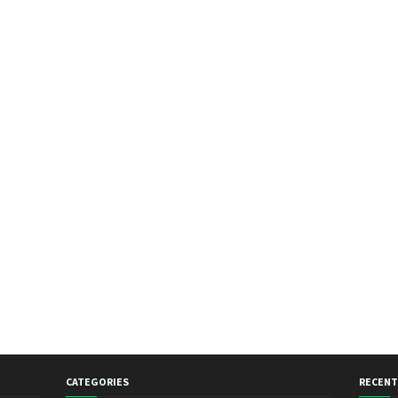
Juli 20
Juni 2
Mei 20
April 2
Maret 
Februa
Januar
Desem
Novem
Oktobe
Septem
Januar
Novem
CATEGORIES
RECENT
Oktobe