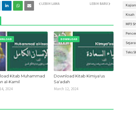
LEBIH LAMA
LEBIH BARU
Kajian
Februa
Kisah
Novem
MP3 S
Oktobe
Pence
Septem
WNLOAD
DOWNLOAD
Sejar
Agustu
Teks 
Mei 20
April 2
Maret 
load Kitab Muhammad
Download Kitab Kimiya'us
an al-Kamil
Sa'adah
Januar
14, 2024
March 12, 2024
Desem
Novem
Oktobe
Septem
Agustu