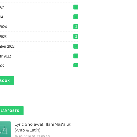
024
1
24
1
2024
3
2023
2
ber 2022
1
r 2022
1
022
1
22
1
EBOOK
022
7
2022
7
ri 2022
1
LAR POSTS
ber 2021
1
Lyric Sholawat : Ilahi Nas'aluk
r 2021
1
(Arab & Latin)
ber 2021
9
9/30/2016 01:52:00 AM