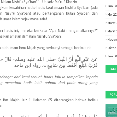
 Malam Nishfu Sya'ban?" - Ustadz Ma'ruf Khozin
Juni 2
angkum kesahihan hadis-hadis keutamaan Nishfu Sya'ban (ada
n Nisyfu Sya'ban) atau pertengahan bulan Sya'ban dan
Mei 20
h umat Islam sejak masa salaf.
Maret 
n hadis ini, mereka berkata: "Apa Nabi mengamalkannya?"
Maret 
alkan amalan di malam Nishfu Sya'ban.
Novem
 oleh Imam Ibnu Majah yang berbunyi sebagai berikut ini:
Oktobe
Juni 2
عَنْ عَبْدِ اللَّهِ أَنَّ النَّبِىَّ -صلى الله عليه وسلم- قَالَ « نَضَّرَ 
Mei 20
فَرُبَّ مُبَلَّغٍ أَحْفَظُ مِنْ سَامِعٍ ». رواه ابن ماجه
FAC
April 2
ndengar dari kami sebuah hadis, lalu ia sampaikan kepada
Maret 
ng menerima hadis lebih paham dari pada orang yang
Februa
POPU
Desem
n ibn Majah Juz 1 Halaman 85 diterangkan bahwa beliau
i:
Oktobe
Septem