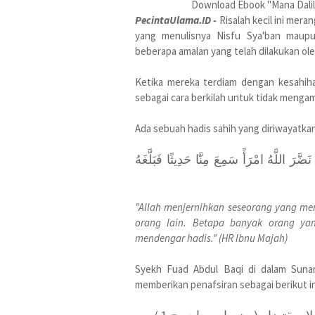
Download Ebook "Mana Dalil
PecintaUlama.ID -
Risalah kecil ini mer
yang menulisnya Nisfu Sya'ban maupu
beberapa amalan yang telah dilakukan ole
Ketika mereka terdiam dengan kesahiha
sebagai cara berkilah untuk tidak mengam
Ada sebuah hadis sahih yang diriwayatkan
اللَّهُ امْرَأً سَمِعَ مِنَّا حَدِيثًا فَبَلَّغَهُ
"Allah menjernihkan seseorang yang me
orang lain. Betapa banyak orang ya
mendengar hadis." (HR Ibnu Majah)
Syekh Fuad Abdul Baqi di dalam Suna
memberikan penafsiran sebagai berikut in