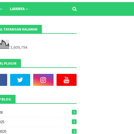
LAINNYA
L TAYANGAN HALAMAN
3,609,794
AL PLUGIN
P BLOG
26
1
025
1
2025
2