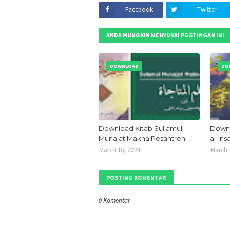
Facebook
Twitter
ANDA MUNGKIN MENYUKAI POSTINGAN INI
DOWNLOAD
DO
Download Kitab Sullamul
Down
Munajat Makna Pesantren
al-Ins
March 18, 2024
March 
POSTING KOMENTAR
0 Komentar