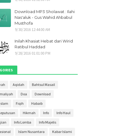
21
1
Download MP3 Sholawat : Ilahi
021
1
Nas'aluk - Gus Wahid Ahbabul
Musthofa
2021
1
9/30/2016 12:44:00 AM
i 2021
1
Inilah Khasiat Hebat dari Wirid
ber 2020
2
Ratibul Haddad
9/28/2016 01:01:00 PM
ber 2020
2
r 2020
4
GORIES
ber 2020
3
s 2020
yah
Aqidah
Bahtsul Masail
4
Amaliyah
Doa
Download
20
3
Islam
Fiqih
Habaib
020
2
Keputusan
Hikmah
Info
Info Haul
20
30
ajian
Info Lomba
Info Majelis
020
27
asional
Islam Nusantara
Kabar Islami
2020
11