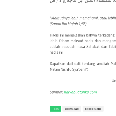
( أحفظ ) أي أفطن وأفهم . أو أكثر مراعاة لمعناه وعملا بمقتضاه (سنن ابن ماجه ج 1 / ص
"Maksudnya lebih memahami, atau lebi
(Sunan Ibn Majah 1/85)
Hadis ini menjelaskan bahwa terkadang
lebih faham maksud hadis dan mengama
adalah sesudah masa Sahabat dan Tabiin
hadis ini.
Dapatkan dalil-dalil tentang amaliah M
Malam Nishfu Sya'ban?".
Un
Sumber:
Karyabuatanku.com
Tags
Download
Ebook Islam