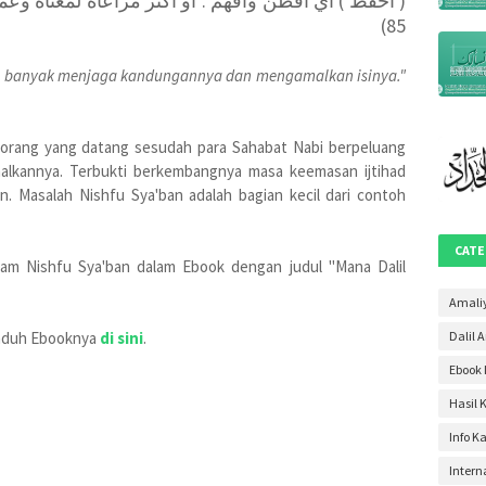
85)
Mei 20
April 2
h banyak menjaga kandungannya dan mengamalkan isinya."
Maret 
Januar
 orang yang datang sesudah para Sahabat Nabi berpeluang
Desem
lkannya. Terbukti berkembangnya masa keemasan ijtihad
. Masalah Nishfu Sya'ban adalah bagian kecil dari contoh
Novem
Oktobe
CATE
alam Nishfu Sya'ban dalam Ebook dengan judul "Mana Dalil
Septem
Agustu
Amali
duh Ebooknya
di sini
.
Dalil 
Juli 20
Ebook 
Juni 2
Hasil 
Mei 20
Info K
April 2
Intern
Maret 