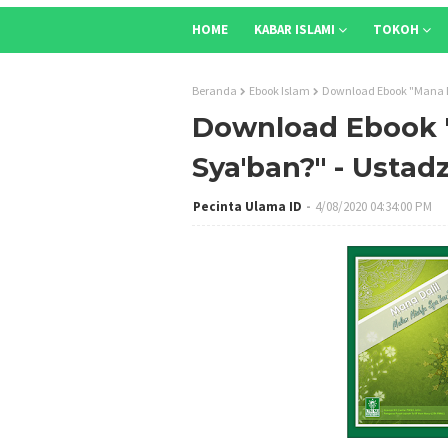
HOME
KABAR ISLAMI
TOKOH
Beranda
Ebook Islam
Download Ebook "Mana Da
Download Ebook "
Sya'ban?" - Ustad
Pecinta Ulama ID
4/08/2020 04:34:00 PM