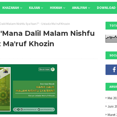
KHAZANAH
KAJIAN
HIKMAH
AMALIYAH
DOWNLOAD
lil Malam Nishfu Sya'ban?" - Ustadz Ma'ruf Khozin
TOTA
Mana Dalil Malam Nishfu
z Ma'ruf Khozin
SOCI
ARSI
Mei 20
Juni 2
Maret 