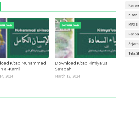
Kajian
Februa
Kisah
Novem
MP3 S
WNLOAD
DOWNLOAD
Oktobe
Pence
Septem
Sejar
Agustu
Teks 
Mei 20
load Kitab Muhammad
Download Kitab Kimiya'us
April 2
an al-Kamil
Sa'adah
14, 2024
March 12, 2024
Maret 
Januar
Desem
Novem
Oktobe
Septem
Agustu