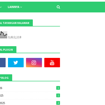
LAINNYA
L TAYANGAN HALAMAN
3,612,118
AL PLUGIN
P BLOG
26
1
025
1
2025
2