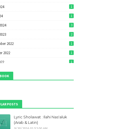
024
1
24
1
2024
3
2023
2
ber 2022
1
r 2022
1
022
1
22
1
EBOOK
022
7
2022
7
ri 2022
1
LAR POSTS
ber 2021
1
Lyric Sholawat : Ilahi Nas'aluk
r 2021
1
(Arab & Latin)
ber 2021
9
9/30/2016 01:52:00 AM