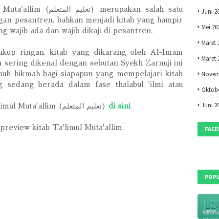
تعليم ) merupakan salah satu
Juni 2
ngan pesantren, bahkan menjadi kitab yang hampir
Mei 20
ng wajib ada dan wajib dikaji di pesantren.
Maret 
ukup ringan, kitab yang dikarang oleh Al-Imam
Maret 
h sering dikenal dengan sebutan Syekh Zarnuji ini
nuh hikmah bagi siapapun yang mempelajari kitab
Novem
g sedang berada dalam fase thalabul 'ilmi atau
Oktobe
Juni 2
Download Kitab Ta'limul Muta'allim (تعليم المتعلم)
di sini
.
Mei 20
 preview kitab Ta'limul Muta'allim.
FAC
April 2
Maret 
Februa
POPU
Desem
Oktobe
Septem