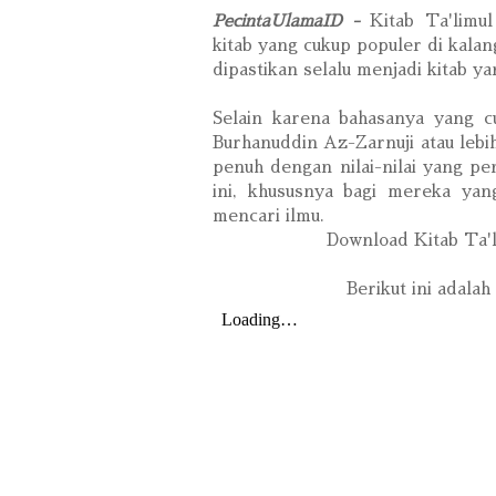
PecintaUlamaID -
Kitab Ta'limul Muta'allim (المتعلم
kitab yang cukup populer di kala
dipastikan selalu menjadi kitab ya
Selain karena bahasanya yang c
Burhanuddin Az-Zarnuji atau lebi
penuh dengan nilai-nilai yang pe
ini, khususnya bagi mereka yan
mencari ilmu.
Berikut ini adalah