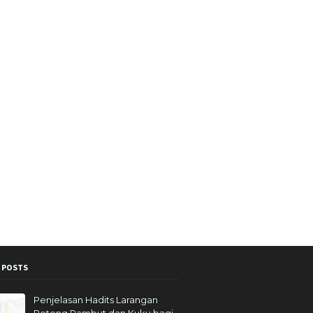
18
9
018
2
18
10
018
17
2018
27
ri 2018
23
i 2018
15
ber 2017
20
ber 2017
31
r 2017
5
ber 2017
2
i 2017
1
 POSTS
ber 2016
2
Penjelasan Hadits Larangan
r 2016
3