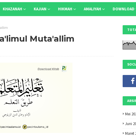
KHAZANAH
KAJIAN
HIKMAH
AMALIYAH
DOWNLOAD
allim
TOTA
'limul Muta'allim
SOCI
ARSI
Mei 20
Juni 2
Maret 