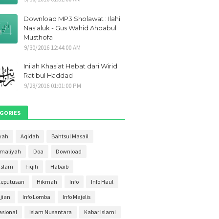
21
1
Download MP3 Sholawat : Ilahi
021
1
Nas'aluk - Gus Wahid Ahbabul
Musthofa
2021
1
9/30/2016 12:44:00 AM
i 2021
1
Inilah Khasiat Hebat dari Wirid
ber 2020
2
Ratibul Haddad
9/28/2016 01:01:00 PM
ber 2020
2
r 2020
4
GORIES
ber 2020
3
s 2020
yah
Aqidah
Bahtsul Masail
4
Amaliyah
Doa
Download
20
3
Islam
Fiqih
Habaib
020
2
Keputusan
Hikmah
Info
Info Haul
20
30
ajian
Info Lomba
Info Majelis
020
27
asional
Islam Nusantara
Kabar Islami
2020
11