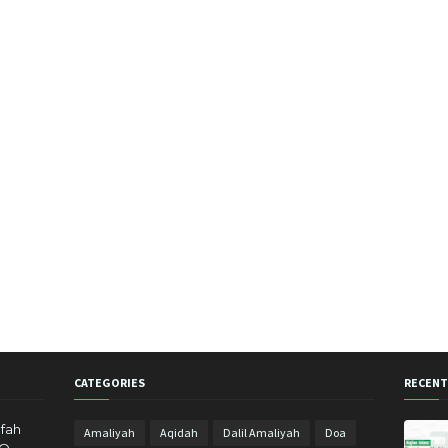
Juli 20
Juni 2
Mei 20
April 2
Maret 
Februa
Januar
Desem
Novem
Oktobe
Septem
Januar
CATEGORIES
RECENT
Novem
fah
Amaliyah
Aqidah
Dalil Amaliyah
Doa
Oktobe