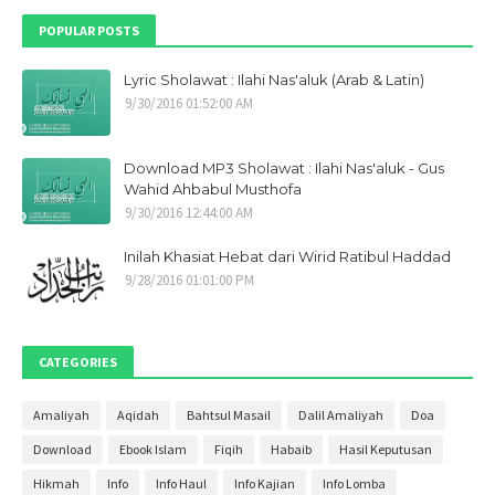
Februari 2022
1
POPULAR POSTS
Desember 2021
1
Lyric Sholawat : Ilahi Nas'aluk (Arab & Latin)
Oktober 2021
1
9/30/2016 01:52:00 AM
September 2021
9
Mei 2021
1
Download MP3 Sholawat : Ilahi Nas'aluk - Gus
April 2021
1
Wahid Ahbabul Musthofa
9/30/2016 12:44:00 AM
Maret 2021
1
Inilah Khasiat Hebat dari Wirid Ratibul Haddad
Januari 2021
1
9/28/2016 01:01:00 PM
Desember 2020
2
November 2020
2
CATEGORIES
Oktober 2020
4
September 2020
3
Amaliyah
Aqidah
Bahtsul Masail
Dalil Amaliyah
Doa
Agustus 2020
4
Download
Ebook Islam
Fiqih
Habaib
Hasil Keputusan
Juli 2020
3
Hikmah
Info
Info Haul
Info Kajian
Info Lomba