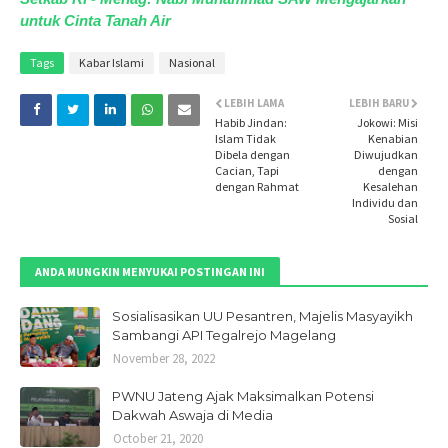
untuk Cinta Tanah Air
Tags
Kabar Islami
Nasional
LEBIH LAMA
LEBIH BARU
Habib Jindan:
Jokowi: Misi
Islam Tidak
Kenabian
Dibela dengan
Diwujudkan
Cacian, Tapi
dengan
dengan Rahmat
Kesalehan
Individu dan
Sosial
ANDA MUNGKIN MENYUKAI POSTINGAN INI
Sosialisasikan UU Pesantren, Majelis Masyayikh
Sambangi API Tegalrejo Magelang
November 28, 2022
PWNU Jateng Ajak Maksimalkan Potensi
Dakwah Aswaja di Media
October 21, 2020