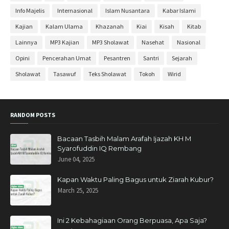
Juni 2020
2
Info Majelis
Internasional
Islam Nusantara
Kabar Islami
Mei 2020
30
Kajian
Kalam Ulama
Khazanah
Kiai
Kisah
Kitab
April 2020
27
Lainnya
MP3 Kajian
MP3 Sholawat
Nasehat
Nasional
Maret 2020
11
Opini
Pencerahan Umat
Pesantren
Santri
Sejarah
Februari 2020
3
Sholawat
Tasawuf
Teks Sholawat
Tokoh
Wirid
November 2019
6
Oktober 2019
3
RANDOM POSTS
September 2019
1
Agustus 2019
2
Bacaan Tasbih Malam Arafah Ijazah KH M
Syarofuddin IQ Rembang
Mei 2019
1
June 04, 2025
April 2019
11
Kapan Waktu Paling Bagus untuk Ziarah Kubur?
Maret 2019
4
March 25, 2025
Januari 2019
6
Desember 2018
10
Ini 2 Kebahagiaan Orang Berpuasa, Apa Saja?