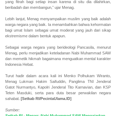
yang fitrah bagi setiap insan karena di situ dia dilahirkan,
beribadah dan membangun," ujar Menag.
Lebih lanjut, Menag menyampaikan muslim yang baik adalah
warga negara yang baik. Ia menambahkan bahwa kehormatan
bagi umat Islam sebagai umat moderat yang jauh dari sikap
ekstremisme dalam bentuk apapun.
Sebagai warga negara yang berideologi Pancasila, menurut
Menag, perlu menjadikan keteladanan Nabi Muhammad SAW
dan memetik hikmah bagaimana menguatkan mental karakter
Indonesia Hebat.
Turut hadir dalam acara kali ini Menko Polhukam Wiranto,
Menag Lukman Hakim Saifuddin, Panglima TNI Jenderal
Gatot Nurmantyo, Kapolri Jenderal Tito Karnavian, dan KSP
Teten Masduki, serta para duta besar perwakilan negara
sahabat.
[Setkab RI/PecintaUlama.ID]
Sumber:
Setkab RI - Menag: Nabi Muhammad SAW Mengajarkan